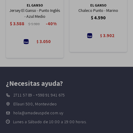
EL GANSO
EL GANSO
Jersey El Ganso - Punto Inglés
Chaleco Punto - Marino
- Azul Medio
$
4.590
$
3.588
40
$
5.980
3.902
$
3.050
$
¿Necesitas ayuda?
2711 57 89 - +598 91 941 675
Ellauri 500, Montevideo
hola@amadeuspde.com.uy
Lunes a Sábado de 10:00 a 19:00 horas.