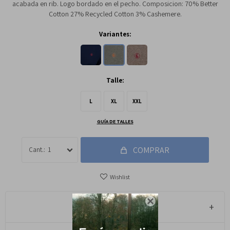
acabada en rib. Logo bordado en el pecho. Composicion: 70% Better
Cotton 27% Recycled Cotton 3% Cashemere.
Variantes:
Talle:
L
XL
XXL
GUÍA DE TALLES
COMPRAR
1

Métodos y costos de envío