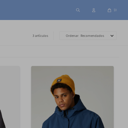
$
0
3 artículos
Recomendados