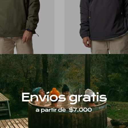
BLUE BANANA
BLUE BANANA
Pullover - Khaki
Pullover - Anthracite
6
$
7.196
30
30
$
10.280
$
10.280
6.117
6.117
$
$