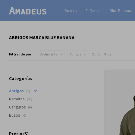
Boxers
El Ganso
Blue Banana
ABRIGOS MARCA BLUE BANANA
Filtrando por:
Vestimenta
Abrigos
Quitar filtros
Categorías
Abrigos
(3)
Remeras
(35)
Canguros
(6)
Buzos
(6)
Precio
($)