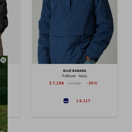

BLUE BANANA
Pullover - Navy
$
7.196
30
$
10.280
6.117
$