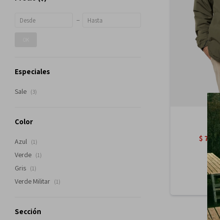
OK
Especiales
Sale
(3)
Color
$
7.19
Azul
(1)
Verde
(1)
Gris
(1)
Verde Militar
(1)
Sección