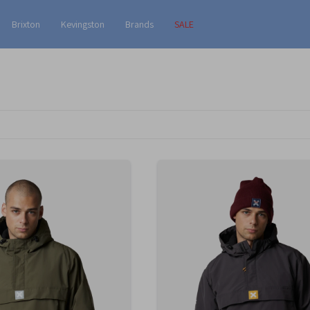
Brixton
Kevingston
Brands
SALE