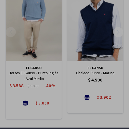
EL GANSO
EL GANSO
Jersey El Ganso - Punto Inglés
Chaleco Punto - Marino
- Azul Medio
$
4.590
$
3.588
40
$
5.980
3.902
$
3.050
$