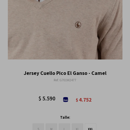
Jersey Cuello Pico El Ganso - Camel
G701W2477
$
5.590
4.752
$
Talle:
S
M
L
XL
XXL