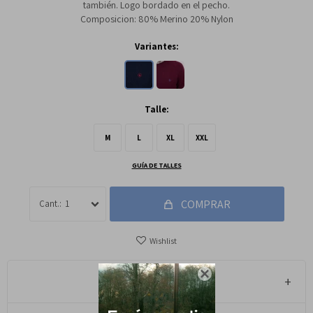
también. Logo bordado en el pecho.
Composicion: 80% Merino 20% Nylon
Variantes:
Talle:
M
L
XL
XXL
GUÍA DE TALLES
COMPRAR
1

Métodos y costos de envío