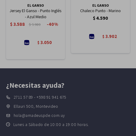
EL GANSO
EL GANSO
Jersey El Ganso - Punto Inglés
Chaleco Punto - Marino
- Azul Medio
$
4.590
$
3.588
40
$
5.980
3.902
$
3.050
$
¿Necesitas ayuda?
2711 57 89 - +598 91 941 675
Ellauri 500, Montevideo
hola@amadeuspde.com.uy
Lunes a Sábado de 10:00 a 19:00 horas.