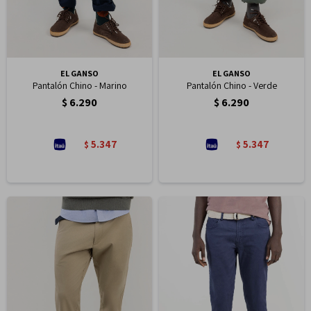
EL GANSO
EL GANSO
Pantalón Chino - Marino
Pantalón Chino - Verde
$
6.290
$
6.290
5.347
5.347
$
$