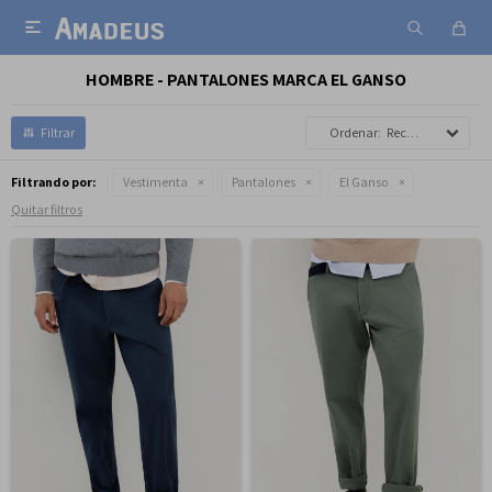

HOMBRE - PANTALONES MARCA EL GANSO
Recomendados
Filtrando por:
Vestimenta
Pantalones
El Ganso
Quitar filtros