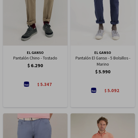
EL GANSO
EL GANSO
Pantalón Chino - Tostado
Pantalón El Ganso - 5 Bolsillos -
Marino
$
6.290
$
5.990
5.347
$
5.092
$