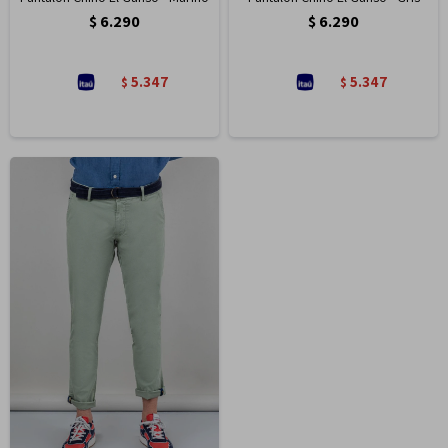
$
6.290
$
6.290
5.347
5.347
$
$