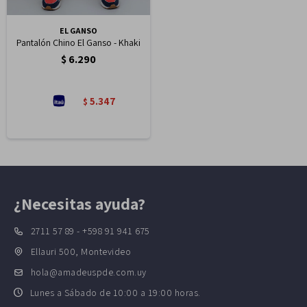
EL GANSO
Pantalón Chino El Ganso - Khaki
$
6.290
5.347
$
¿Necesitas ayuda?
2711 57 89 - +598 91 941 675
Ellauri 500, Montevideo
hola@amadeuspde.com.uy
Lunes a Sábado de 10:00 a 19:00 horas.