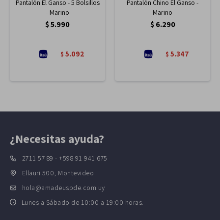
Pantalón El Ganso - 5 Bolsillos
Pantalón Chino El Ganso -
- Marino
Marino
$
5.990
$
6.290
5.092
5.347
$
$
¿Necesitas ayuda?
2711 57 89 - +598 91 941 675
Ellauri 500, Montevideo
hola@amadeuspde.com.uy
Lunes a Sábado de 10:00 a 19:00 horas.