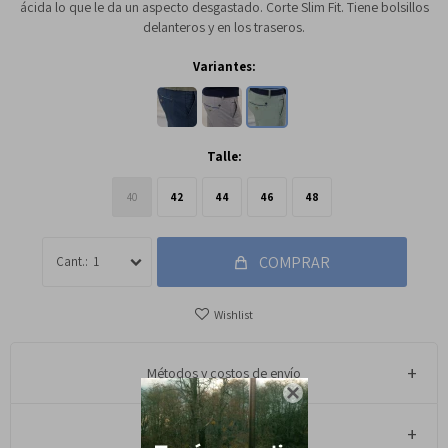
ácida lo que le da un aspecto desgastado. Corte Slim Fit. Tiene bolsillos
delanteros y en los traseros.
Variantes:
Talle:
40
42
44
46
48
COMPRAR
1
Métodos y costos de envío

Cambios y Devoluciones