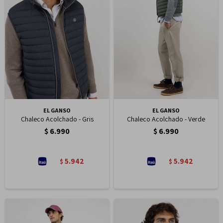
EL GANSO
EL GANSO
Chaleco Acolchado - Gris
Chaleco Acolchado - Verde
$
6.990
$
6.990
5.942
5.942
$
$