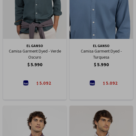
EL GANSO
EL GANSO
Camisa Garment Dyed - Verde
Camisa Garment Dyed -
Oscuro
Turquesa
$
5.990
$
5.990
5.092
5.092
$
$