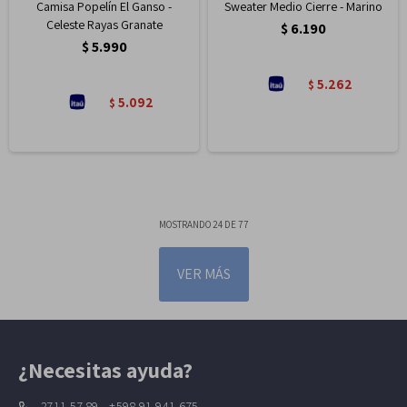
Camisa Popelín El Ganso -
Sweater Medio Cierre - Marino
Celeste Rayas Granate
$
6.190
$
5.990
5.262
$
5.092
$
MOSTRANDO
24
DE
77
VER MÁS
¿Necesitas ayuda?
2711 57 89 - +598 91 941 675