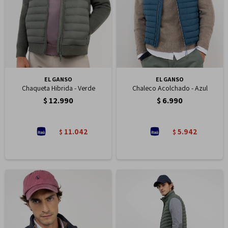
EL GANSO
EL GANSO
Chaqueta Hibrida - Verde
Chaleco Acolchado - Azul
$
12.990
$
6.990
11.042
5.942
$
$