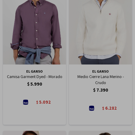
EL GANSO
EL GANSO
Camisa Garment Dyed - Morado
Medio Cierre Lana Merino -
Crudo
$
5.990
$
7.390
5.092
$
6.282
$