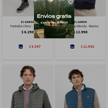

EL GANSO
EL GANSO
Pantalón Chino - Tostado
Chaqueta Hibrida - Marino
$
6.290
$
12.990
5.347
11.042
$
$