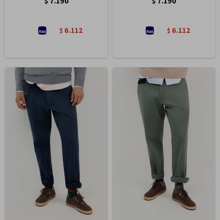
$
7.190
$
7.190
6.112
6.112
$
$