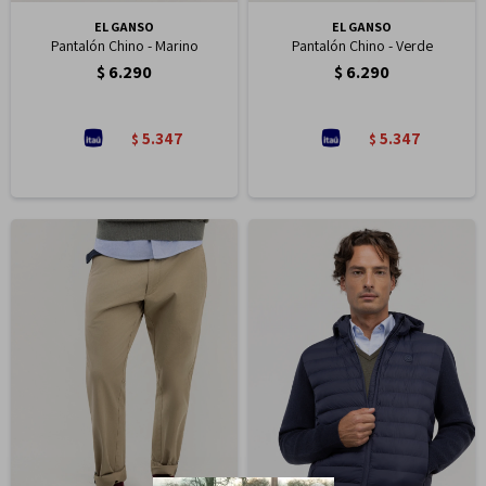
EL GANSO
EL GANSO
Pantalón Chino - Marino
Pantalón Chino - Verde
$
6.290
$
6.290
5.347
5.347
$
$