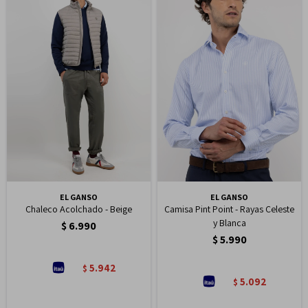
EL GANSO
EL GANSO
Chaleco Acolchado - Beige
Camisa Pint Point - Rayas Celeste
y Blanca
$
6.990
$
5.990
5.942
$
5.092
$