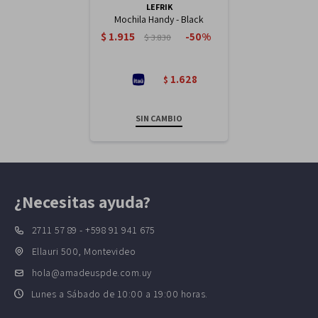
LEFRIK
Mochila Handy - Black
$
1.915
50
$
3.830
1.628
$
SIN CAMBIO
¿Necesitas ayuda?
2711 57 89 - +598 91 941 675
Ellauri 500, Montevideo
hola@amadeuspde.com.uy
Lunes a Sábado de 10:00 a 19:00 horas.