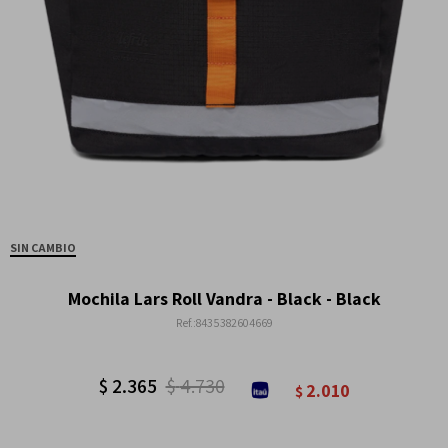
SIN CAMBIO
Mochila Lars Roll Vandra - Black - Black
8435382604669
$
2.365
$
4.730
2.010
$