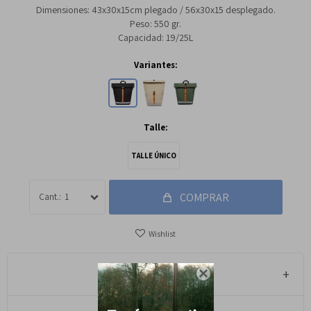
Dimensiones: 43x30x15cm plegado / 56x30x15 desplegado.
Peso: 550 gr.
Capacidad: 19/25L
Variantes:
Talle:
TALLE ÚNICO
COMPRAR
1
Métodos y costos de envío
