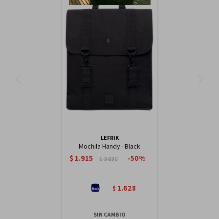
LEFRIK
Mochila Handy - Black
$
1.915
50
$
3.830
1.628
$
SIN CAMBIO