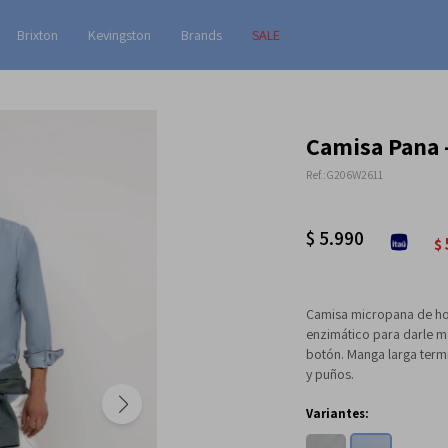
Brixton
Kevingston
Brands
SALE
Camisa Pana -
G206W2611
$
5.990
$
Camisa micropana de ho
enzimático para darle ma
botón. Manga larga termi
y puños.
Variantes: