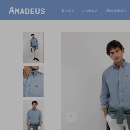
Boxers
El Ganso
Blue Banana