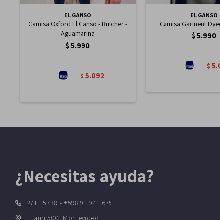
EL GANSO
EL GANSO
Camisa Oxford El Ganso - Butcher -
Camisa Garment Dyed
Aguamarina
$
5.990
$
5.990
5.
$
5.092
$
¿Necesitas ayuda?
2711 57 89 - +598 91 941 675
Ellauri 500, Montevideo