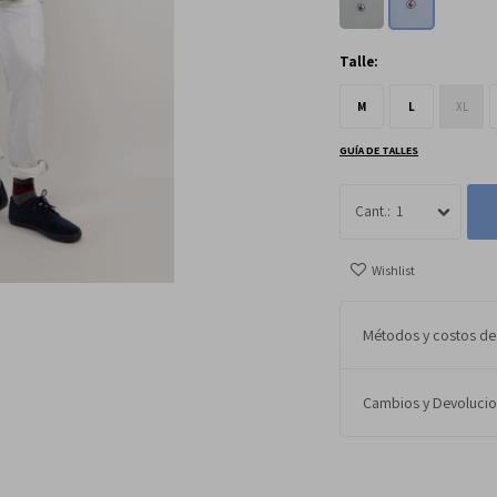
Talle:
M
L
XL
GUÍA DE TALLES
1
Métodos y costos de
Cambios y Devoluci