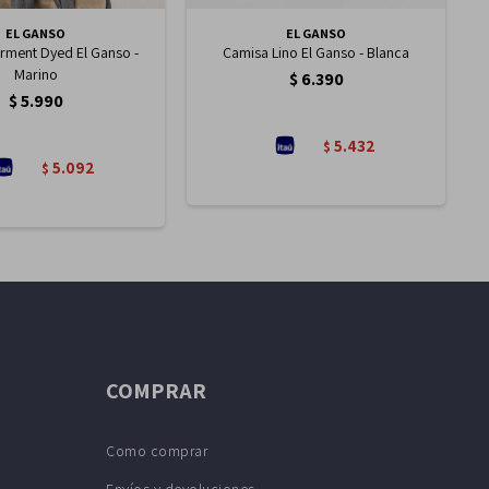
EL GANSO
EL GANSO
rment Dyed El Ganso -
Camisa Lino El Ganso - Blanca
Marino
$
6.390
$
5.990
5.432
$
5.092
$
COMPRAR
Como comprar