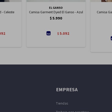
EL GANSO
 - Celeste
Camisa Garment Dyed El Ganso - Azul
Camisa Ga
$
5.990
092
5.092
$
EMPRESA
Tiendas