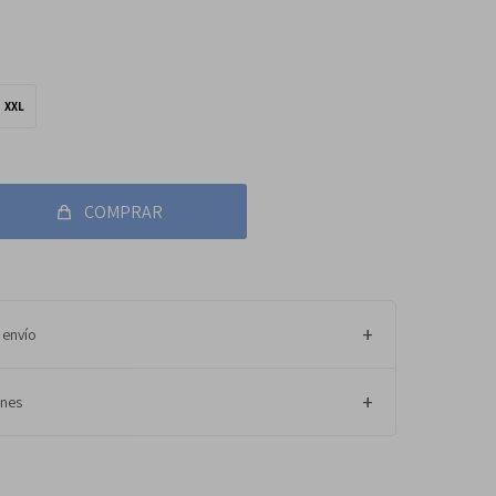
XXL
COMPRAR
 envío
ones