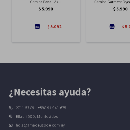
Camisa Pana - Azul
Camisa Garment Dyed
$
5.990
$
5.990
5.092
5.
$
$
¿Necesitas ayuda?
2711 57 89 - +598 91 941 675
Ellauri 500, Montevideo
hola@amadeuspde.com.uy