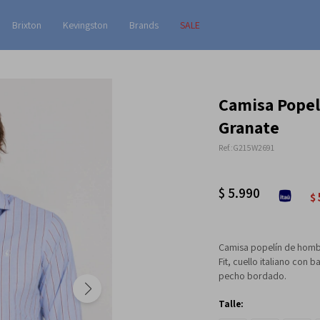
Brixton
Kevingston
Brands
SALE
Camisa Popelí
Granate
G215W2691
$
5.990
$
Camisa popelín de hombr
Fit, cuello italiano con 
pecho bordado.
Talle: