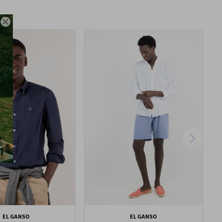

EL GANSO
EL GANSO