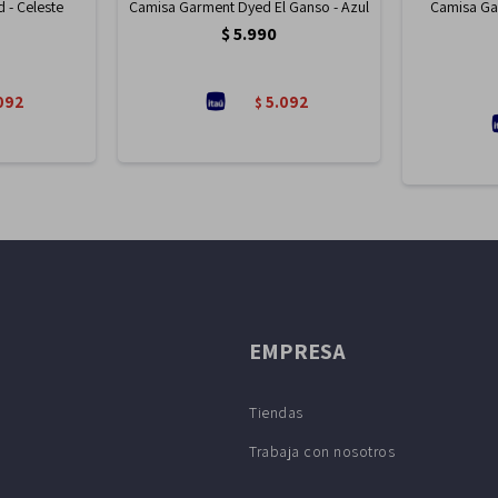
 - Celeste
Camisa Garment Dyed El Ganso - Azul
Camisa Ga
$
5.990
092
5.092
$
EMPRESA
Tiendas
Trabaja con nosotros