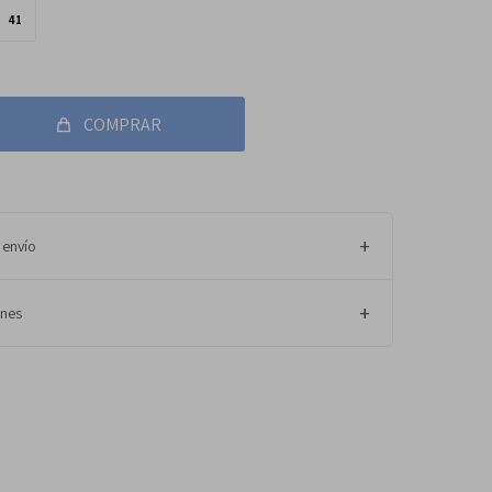
41
COMPRAR
 envío
ones