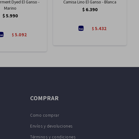
rment Dyed El Ganso -
Camisa Lino El Ganso - Blanca
Marino
$
6.390
$
5.990
5.432
$
5.092
$
COMPRAR
Como comprar
Envíos y devoluciones
Términos y condiciones