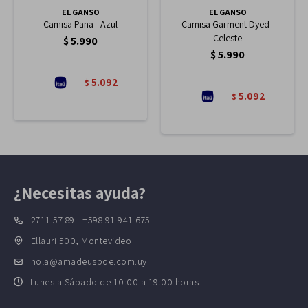
EL GANSO
EL GANSO
Camisa Pana - Azul
Camisa Garment Dyed -
Celeste
$
5.990
$
5.990
5.092
$
5.092
$
¿Necesitas ayuda?
2711 57 89 - +598 91 941 675
Ellauri 500, Montevideo
hola@amadeuspde.com.uy
Lunes a Sábado de 10:00 a 19:00 horas.