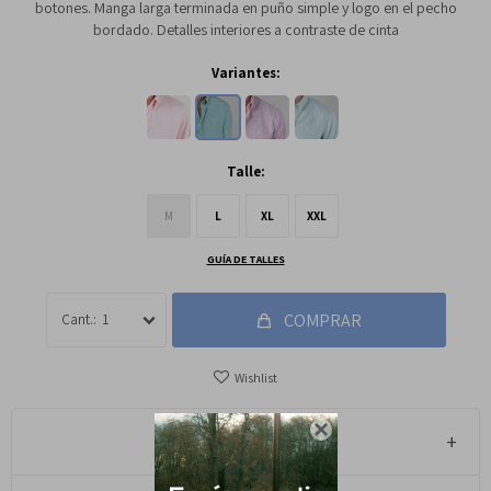
botones. Manga larga terminada en puño simple y logo en el pecho
bordado. Detalles interiores a contraste de cinta
Variantes:
Talle:
M
L
XL
XXL
GUÍA DE TALLES
COMPRAR
1

Métodos y costos de envío