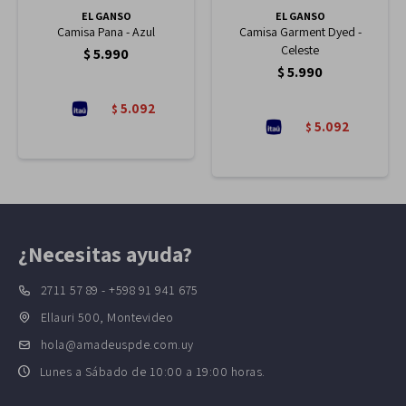
EL GANSO
EL GANSO
Camisa Pana - Azul
Camisa Garment Dyed -
Celeste
$
5.990
$
5.990
5.092
$
5.092
$
¿Necesitas ayuda?
2711 57 89 - +598 91 941 675
Ellauri 500, Montevideo
hola@amadeuspde.com.uy
Lunes a Sábado de 10:00 a 19:00 horas.