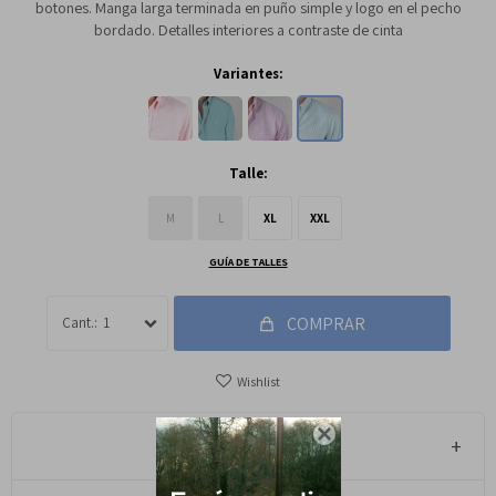
botones. Manga larga terminada en puño simple y logo en el pecho
bordado. Detalles interiores a contraste de cinta
Variantes:
Talle:
M
L
XL
XXL
GUÍA DE TALLES
COMPRAR
1

Métodos y costos de envío