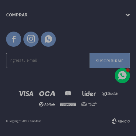
COMPRAR



SUSCRIBIRME
© Copyright 2026 / Amadeus