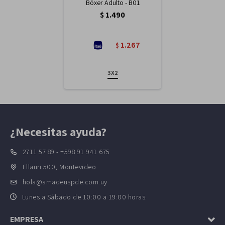
Bóxer Adulto - B01
$
1.490
1.267
$
3X2
¿Necesitas ayuda?
2711 57 89 - +598 91 941 675
Ellauri 500, Montevideo
hola@amadeuspde.com.uy
Lunes a Sábado de 10:00 a 19:00 horas.
EMPRESA