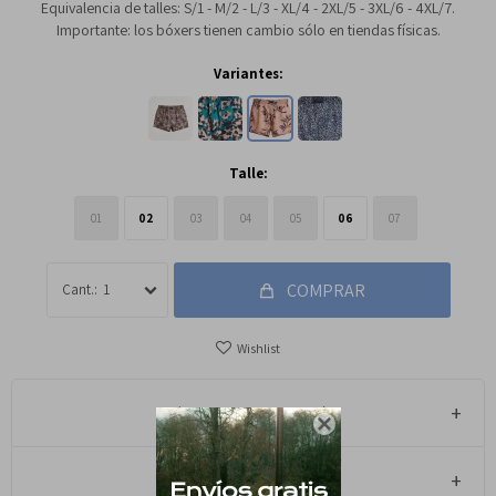
Equivalencia de talles: S/1 - M/2 - L/3 - XL/4 - 2XL/5 - 3XL/6 - 4XL/7.
Importante: los bóxers tienen cambio sólo en tiendas físicas.
Variantes:
Talle:
01
02
03
04
05
06
07
COMPRAR
1
Métodos y costos de envío

Cambios y Devoluciones