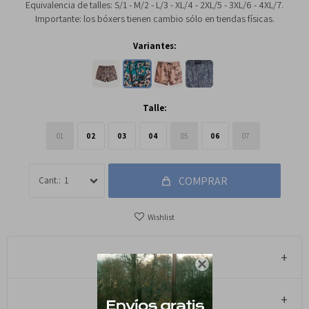
Equivalencia de talles: S/1 - M/2 - L/3 - XL/4 - 2XL/5 - 3XL/6 - 4XL/7.
Importante: los bóxers tienen cambio sólo en tiendas físicas.
Variantes:
Talle:
01
02
03
04
05
06
07
COMPRAR
1
Métodos y costos de envío

Cambios y Devoluciones