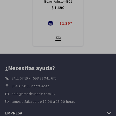
Bóxer Adulto - B01
$
1.490
1.267
$
3X2
¿Necesitas ayuda?
2711 57 89 - +598 91 941 675
Ellauri 500, Montevideo
hola@amadeuspde.com.uy
Lunes a Sábado de 10:00 a 19:00 horas.
EMPRESA