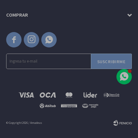
COMPRAR



SUSCRIBIRME
© Copyright 2026 / Amadeus