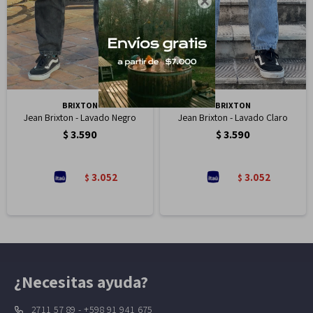

BRIXTON
BRIXTON
Jean Brixton - Lavado Negro
Jean Brixton - Lavado Claro
$
3.590
$
3.590
3.052
3.052
$
$
¿Necesitas ayuda?
2711 57 89 - +598 91 941 675