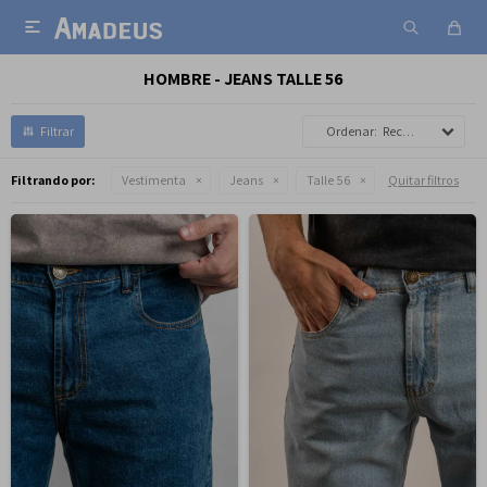

HOMBRE - JEANS TALLE 56
Recomendados
Filtrando por:
Vestimenta
Jeans
Talle 56
Quitar filtros