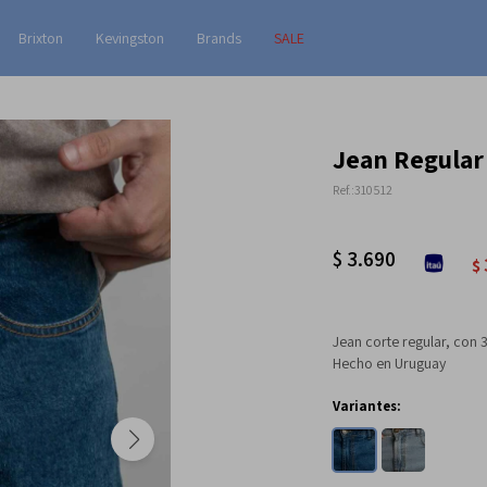
Brixton
Kevingston
Brands
SALE
Jean Regular 
310512
$
3.690
$
Jean corte regular, con
Hecho en Uruguay
Variantes: