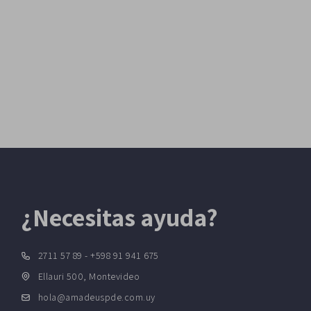
¿Necesitas ayuda?
2711 57 89 - +598 91 941 675
Ellauri 500, Montevideo
hola@amadeuspde.com.uy