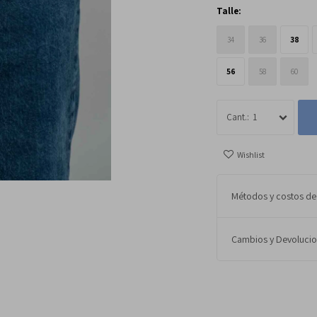
Talle:
34
36
38
56
58
60
1
Métodos y costos de
Cambios y Devoluci