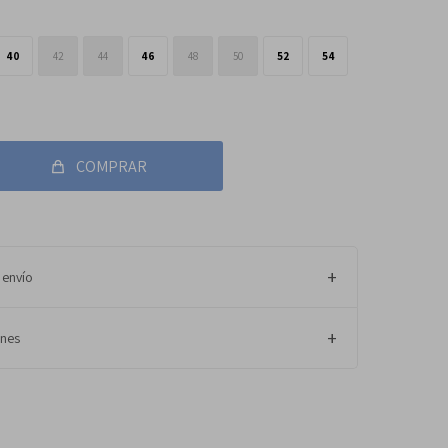
40
42
44
46
48
50
52
54
COMPRAR
 envío
ones