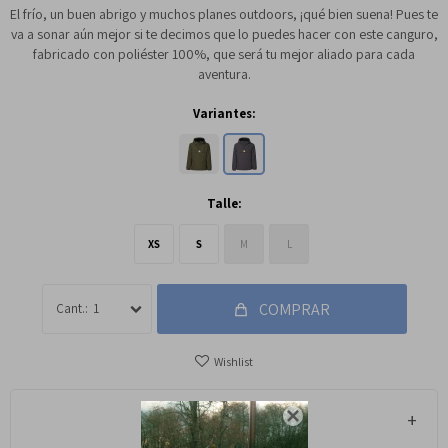
El frío, un buen abrigo y muchos planes outdoors, ¡qué bien suena! Pues te
va a sonar aún mejor si te decimos que lo puedes hacer con este canguro,
fabricado con poliéster 100%, que será tu mejor aliado para cada
aventura.
Variantes:
Talle:
XS
S
M
L
COMPRAR
1

Métodos y costos de envío