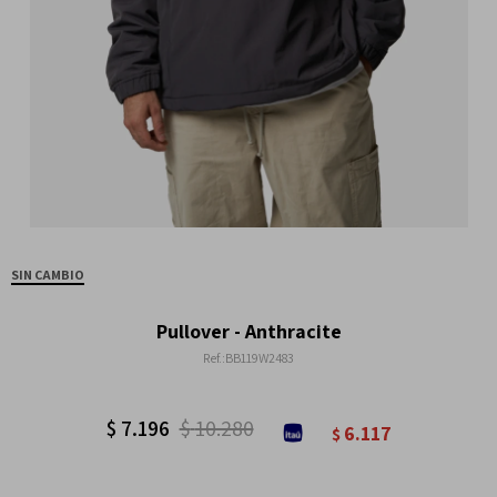
SIN CAMBIO
Pullover - Anthracite
BB119W2483
$
7.196
$
10.280
6.117
$