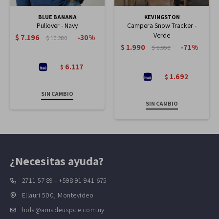
BLUE BANANA
KEVINGSTON
Pullover - Navy
Campera Snow Tracker -
Verde
$
7.196
30
$
10.280
$
1.990
71
$
6.990
6.117
$
1.692
$
SIN CAMBIO
SIN CAMBIO
¿Necesitas ayuda?
2711 57 89 - +598 91 941 675
Ellauri 500, Montevideo
hola@amadeuspde.com.uy