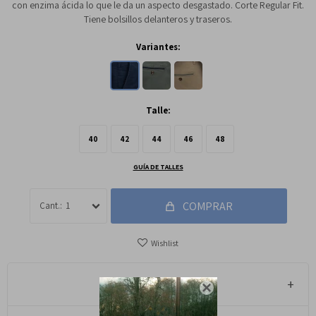
con enzima ácida lo que le da un aspecto desgastado. Corte Regular Fit.
Tiene bolsillos delanteros y traseros.
Variantes:
Talle:
40
42
44
46
48
GUÍA DE TALLES
COMPRAR
1
Métodos y costos de envío
