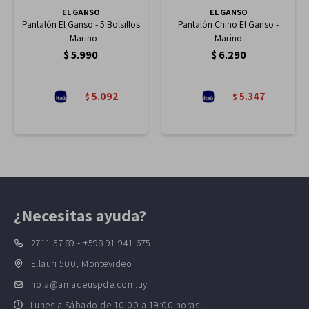
EL GANSO
EL GANSO
Pantalón El Ganso - 5 Bolsillos
Pantalón Chino El Ganso -
- Marino
Marino
$
5.990
$
6.290
5.092
5.347
$
$
¿Necesitas ayuda?
2711 57 89 - +598 91 941 675
Ellauri 500, Montevideo
hola@amadeuspde.com.uy
Lunes a Sábado de 10:00 a 19:00 horas.