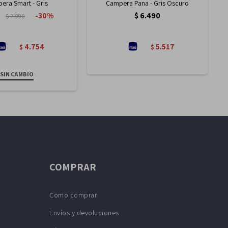
era Smart - Gris
Campera Pana - Gris Oscuro
$
6.490
30
$
7.990
4.754
5.517
$
$
SIN CAMBIO
COMPRAR
Como comprar
Envíos y devoluciones