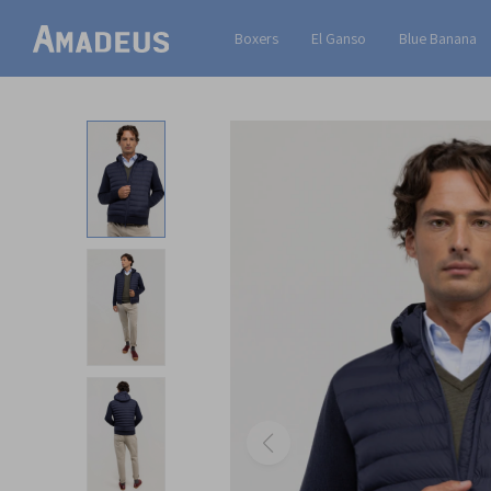
Boxers
El Ganso
Blue Banana