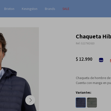
Brixton
Kevingston
Brands
SALE
Chaqueta Hib
G117W2610
$
12.990
Chaqueta de hombre de n
Cuenta con manga en pun
Variantes: