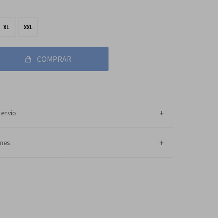
XL
XXL
COMPRAR
 envío
ones