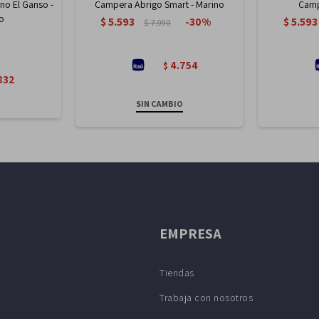
o El Ganso -
Campera Abrigo Smart - Marino
Camp
o
$
5.593
$
5.593
30
$
7.990
4.754
$
832
SIN CAMBIO
EMPRESA
Tiendas
Trabaja con nosotros