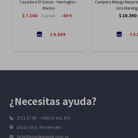
Cazadora El Ganso - Harrington -
Campera Manga Neopren
Marino
Gris Mareng
$
7.140
$
10.390
40
$
11.900
6.069
8.
$
$
¿Necesitas ayuda?
2711 57 89 - +598 91 941 675
Ellauri 500, Montevideo
hola@amadeuspde.com.uy