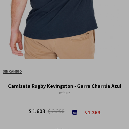
SIN CAMBIO
Camiseta Rugby Kevingston - Garra Charrúa Azul
902
$
1.603
$
2.290
1.363
$