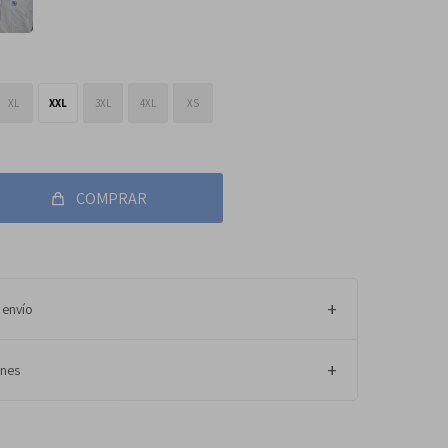
XL
XXL
3XL
4XL
XS
COMPRAR
 envío
ones