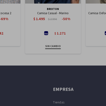
BRIXTON
cocesa 2
Camisa Casual - Marino
Camisa Oxfor
$
1.495
69
50
$
2.990
42
1.271
$
SIN CAMBIO
EMPRESA
Tiendas