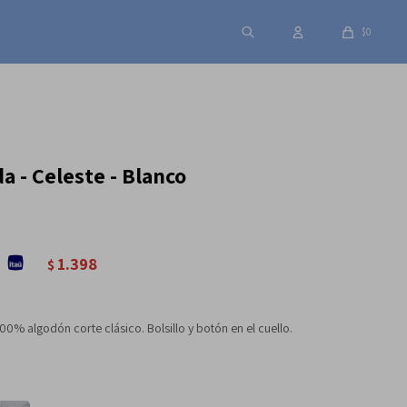
$
0
 - Celeste - Blanco
1.398
$
% algodón corte clásico. Bolsillo y botón en el cuello.