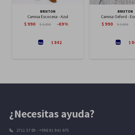
BRIXTON
BRIXTON
Camisa Escocesa - Azul
Camisa Oxford - Es
$
990
$
990
69
$
3.290
$
3.290
842
8
$
$
¿Necesitas ayuda?
2711 57 89 - +598 91 941 675