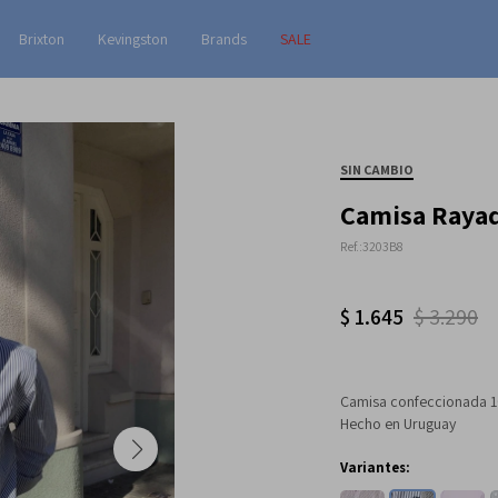
Brixton
Kevingston
Brands
SALE
SIN CAMBIO
Camisa Rayada
3203B8
$
1.645
$
3.290
Camisa confeccionada 100
Hecho en Uruguay
Variantes: