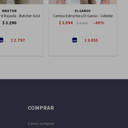
BRIXTON
EL GANSO
d Rayada - Butcher Azul
Camisa Estructura El Ganso - Celeste
$
3.290
$
3.594
40
$
5.990
2.797
3.055
$
$
COMPRAR
Como comprar