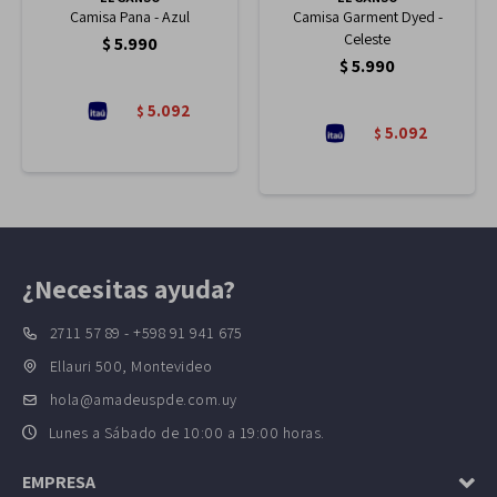
Camisa Pana - Azul
Camisa Garment Dyed -
Celeste
$
5.990
$
5.990
5.092
$
5.092
$
¿Necesitas ayuda?
2711 57 89 - +598 91 941 675
Ellauri 500, Montevideo
hola@amadeuspde.com.uy
Lunes a Sábado de 10:00 a 19:00 horas.
EMPRESA