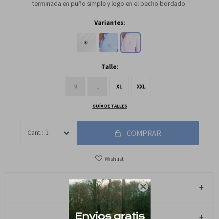
terminada en puño simple y logo en el pecho bordado.
Variantes:
Talle:
M
L
XL
XXL
GUÍA DE TALLES
COMPRAR
1
Métodos y costos de envío

Cambios y Devoluciones