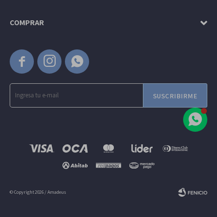
COMPRAR



SUSCRIBIRME
© Copyright 2026 / Amadeus