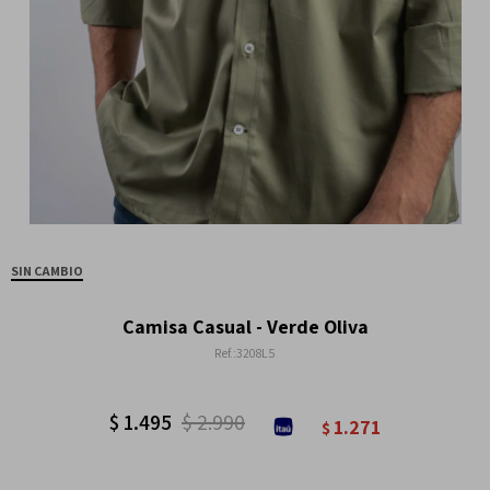
SIN CAMBIO
Camisa Casual - Verde Oliva
3208L5
$
1.495
$
2.990
1.271
$