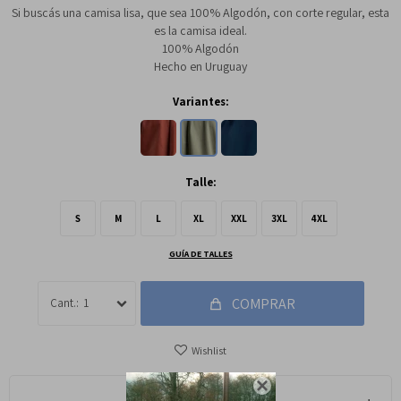
Si buscás una camisa lisa, que sea 100% Algodón, con corte regular, esta
es la camisa ideal.
100% Algodón
Hecho en Uruguay
Variantes:
Talle:
S
M
L
XL
XXL
3XL
4XL
GUÍA DE TALLES
COMPRAR
1
