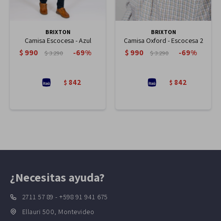
BRIXTON
BRIXTON
Camisa Escocesa - Azul
Camisa Oxford - Escocesa 2
$
990
$
990
69
69
$
3.290
$
3.290
842
842
$
$
¿Necesitas ayuda?
2711 57 89 - +598 91 941 675
Ellauri 500, Montevideo