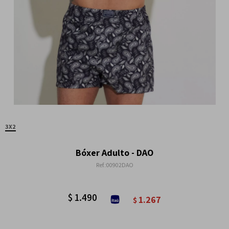
3X2
Bóxer Adulto - DAO
00902DAO
$
1.490
1.267
$