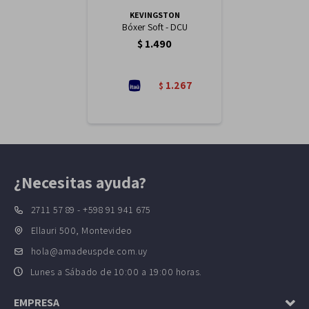
KEVINGSTON
Bóxer Soft - DCU
$
1.490
1.267
$
¿Necesitas ayuda?
2711 57 89 - +598 91 941 675
Ellauri 500, Montevideo
hola@amadeuspde.com.uy
Lunes a Sábado de 10:00 a 19:00 horas.
EMPRESA