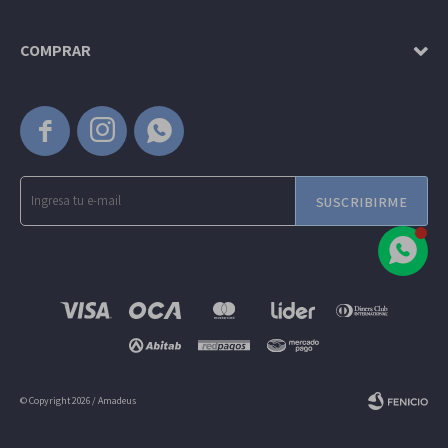
COMPRAR



SUSCRIBIRME
© Copyright 2026 / Amadeus