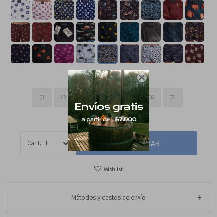
Talle:

01
02
03
04
05
06
07
GUÍA DE TALLES
COMPRAR
1
Métodos y costos de envío