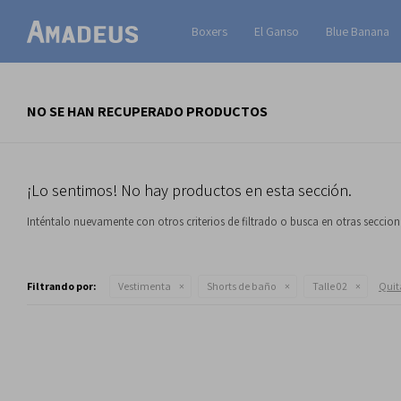
Boxers
El Ganso
Blue Banana
NO SE HAN RECUPERADO PRODUCTOS
¡Lo sentimos! No hay productos en esta sección.
Inténtalo nuevamente con otros criterios de filtrado o busca en otras seccio
Filtrando por:
Vestimenta
Shorts de baño
Talle 02
Quita