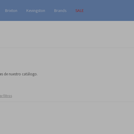
Brixton
Kevingston
Brands
SALE
nes de nuestro catálogo.
r filtros