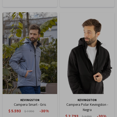
KEVINGSTON
KEVINGSTON
Campera Smart - Gris
Campera Polar Kevingston -
Negra
$
5.593
30
$
7.990
$
2.793
30
$
3.990