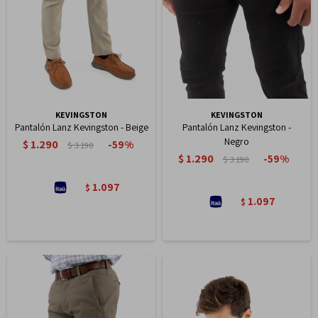
KEVINGSTON
KEVINGSTON
Pantalón Lanz Kevingston - Beige
Pantalón Lanz Kevingston -
Negro
$
1.290
59
$
3.190
$
1.290
59
$
3.190
1.097
$
1.097
$