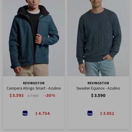
KEVINGSTON
KEVINGSTON
Campera Abrigo Smart - Azulino
Sweater Equinox - Azulino
$
5.593
$
3.590
30
$
7.990
4.754
3.052
$
$