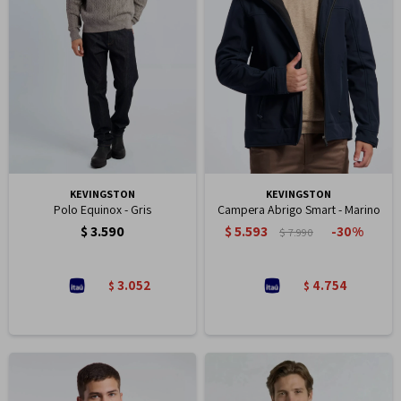
KEVINGSTON
KEVINGSTON
Polo Equinox - Gris
Campera Abrigo Smart - Marino
$
3.590
$
5.593
30
$
7.990
3.052
4.754
$
$