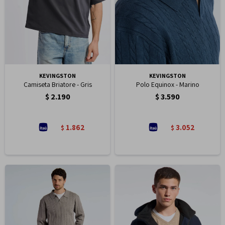
KEVINGSTON
KEVINGSTON
Camiseta Briatore - Gris
Polo Equinox - Marino
$
2.190
$
3.590
1.862
3.052
$
$