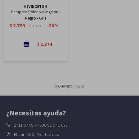
KEVINGSTON
Campera Polar Kevingston -
Negro - Gris
$
2.793
30
$
3.990
2.374
$
MOSTRANDO
37
DE
37
¿Necesitas ayuda?
2711 57 89 - +598 91 941 675
Ellauri 500, Montevideo