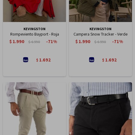
KEVINGSTON
KEVINGSTON
Rompeviento Bayport - Roja
Campera Snow Tracker - Verde
$
1.990
$
1.990
71
71
$
6.990
$
6.990
1.692
1.692
$
$