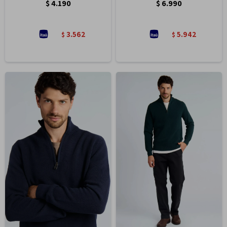
$
4.190
$
6.990
3.562
5.942
$
$