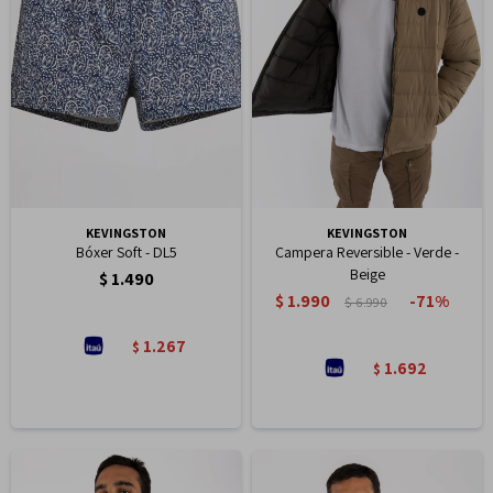
KEVINGSTON
KEVINGSTON
Bóxer Soft - DL5
Campera Reversible - Verde -
Beige
$
1.490
$
1.990
71
$
6.990
1.267
$
1.692
$