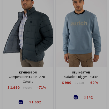
KEVINGSTON
KEVINGSTON
Campera Reversible - Azul -
Sudadera Rigger - Zurich
Celeste
$
990
60
$
2.490
$
1.990
71
$
6.990
842
$
1.692
$