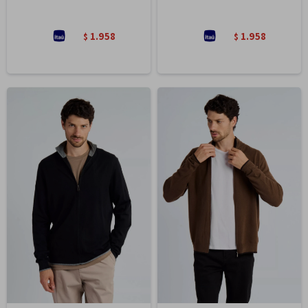
1.958
1.958
$
$