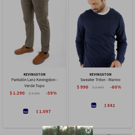
KEVINGSTON
KEVINGSTON
Pantalón Lanz Kevingston -
Sweater Triton - Marino
Verde Topo
$
990
60
$
2.490
$
1.290
59
$
3.190
842
$
1.097
$
