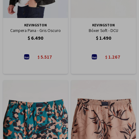
KEVINGSTON
KEVINGSTON
Campera Pana - Gris Oscuro
Bóxer Soft - DCU
$
6.490
$
1.490
5.517
1.267
$
$