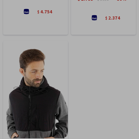
4.754
$
2.374
$