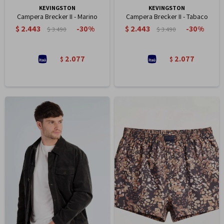
KEVINGSTON
KEVINGSTON
Campera Brecker II - Marino
Campera Brecker II - Tabaco
$
2.443
$
2.443
30
30
$
3.490
$
3.490
2.077
2.077
$
$