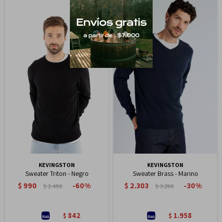
KEVINGSTON
KEVINGSTON
Sweater Triton - Negro
Sweater Brass - Marino
$
990
$
2.303
60
30
$
2.490
$
3.290
842
1.958
$
$