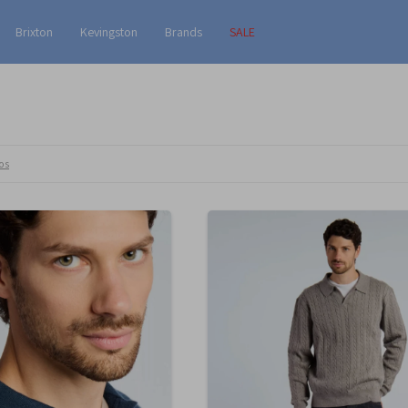
Brixton
Kevingston
Brands
SALE
ros