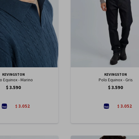
KEVINGSTON
KEVINGSTON
o Equinox - Marino
Polo Equinox - Gris
$
3.590
$
3.590
3.052
3.052
$
$