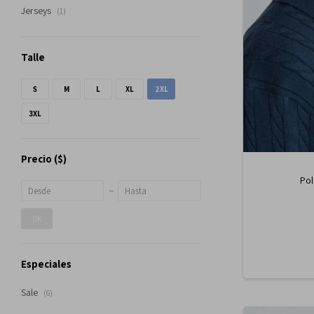
Jerseys
(1)
Talle
S
M
L
XL
2XL
3XL
Precio
($)
Pol
OK
Especiales
Sale
(6)