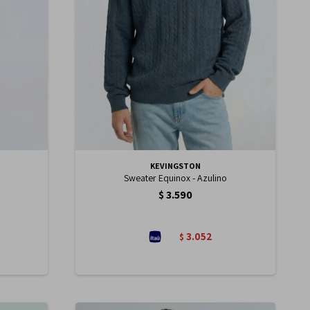
KEVINGSTON
Sweater Equinox - Azulino
$
3.590
3.052
$