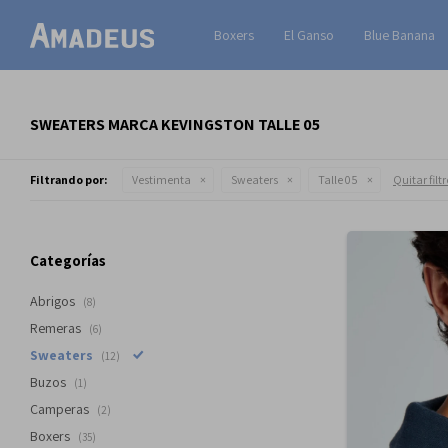
Boxers
El Ganso
Blue Banana
SWEATERS MARCA KEVINGSTON TALLE 05
Filtrando por:
Vestimenta
Sweaters
Talle 05
Quitar filt
Categorías
Abrigos
(8)
Remeras
(6)
Sweaters
(12)
Buzos
(1)
Camperas
(2)
Boxers
(35)