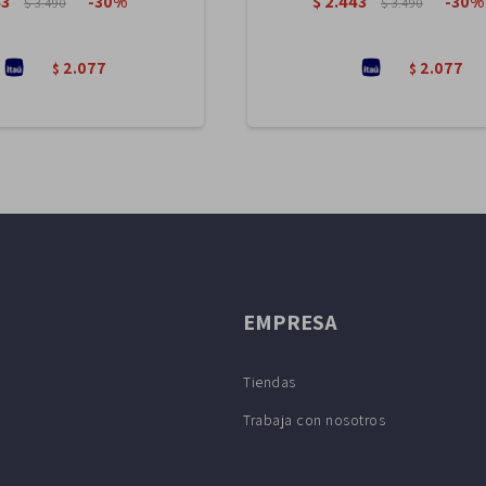
43
$
2.443
30
30
$
3.490
$
3.490
2.077
2.077
$
$
EMPRESA
Tiendas
Trabaja con nosotros