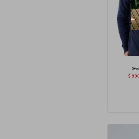
Swea
$
99