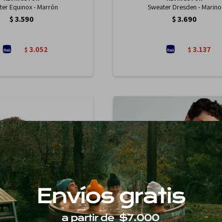
ter Equinox - Marrón
Sweater Dresden - Marino
$
3.590
$
3.690
3.052
3.137
$
$