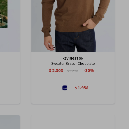
KEVINGSTON
Sweater Brass - Chocolate
$
2.303
30
$
3.290
1.958
$