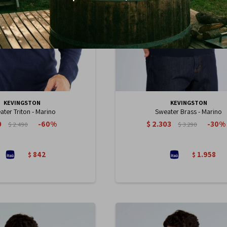
KEVINGSTON
KEVINGSTON
ter Triton - Marino
Sweater Brass - Marino
0
$
2.303
60
30
$
2.490
$
3.290
842
1.958
$
$