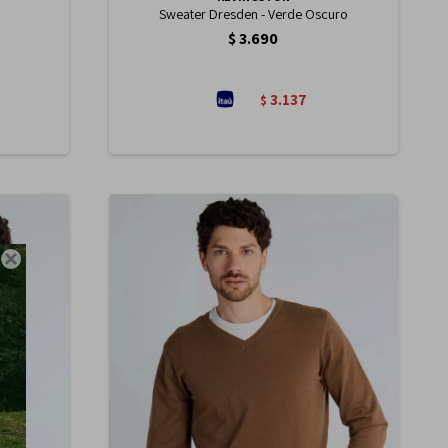
Sweater Dresden - Verde Oscuro
$
3.690
3.137
$
