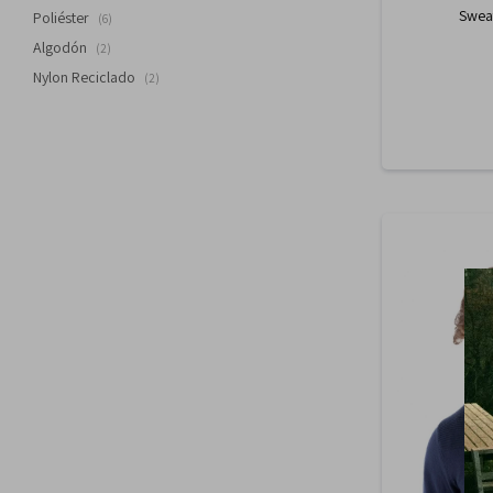
Swea
Poliéster
(6)
Algodón
(2)
Nylon Reciclado
(2)