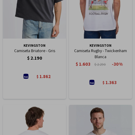
KEVINGSTON
KEVINGSTON
Camiseta Briatore - Gris
Camiseta Rugby - Twickenham
Blanca
$
2.190
$
1.603
30
$
2.290
1.862
$
1.363
$