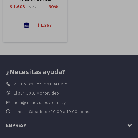
$
1.603
30
$
2.290
1.363
$
¿Necesitas ayuda?
2711 57 89 - +598 91 941 675
Ellauri 500, Montevideo
hola@amadeuspde.com.uy
Lunes a Sábado de 10:00 a 19:00 horas.
EMPRESA