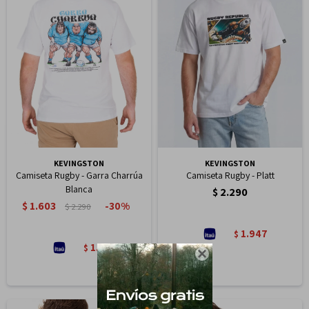
KEVINGSTON
KEVINGSTON
Camiseta Rugby - Garra Charrúa
Camiseta Rugby - Platt
Blanca
$
2.290
$
1.603
30
$
2.290
1.947
$
1.363
$
