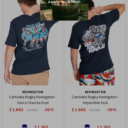
KEVINGSTON
KEVINGSTON
Camiseta Rugby Kevingston -
Camiseta Rugby Kevingston -
Garra Charrúa Azul
Imparable Azul
$
1.603
$
1.603
30
30
$
2.290
$
2.290
1.363
1.363
$
$