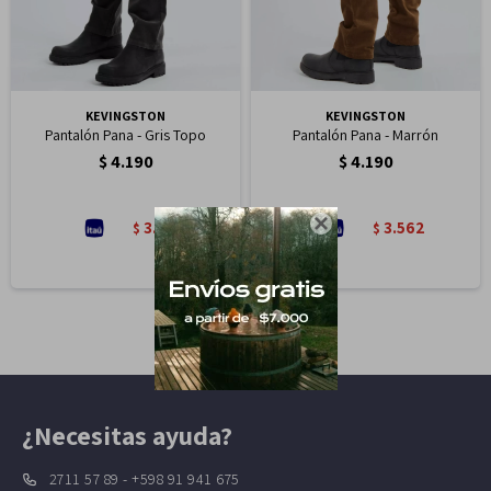
KEVINGSTON
KEVINGSTON
Pantalón Pana - Gris Topo
Pantalón Pana - Marrón
$
4.190
$
4.190

3.562
3.562
$
$
¿Necesitas ayuda?
2711 57 89 - +598 91 941 675