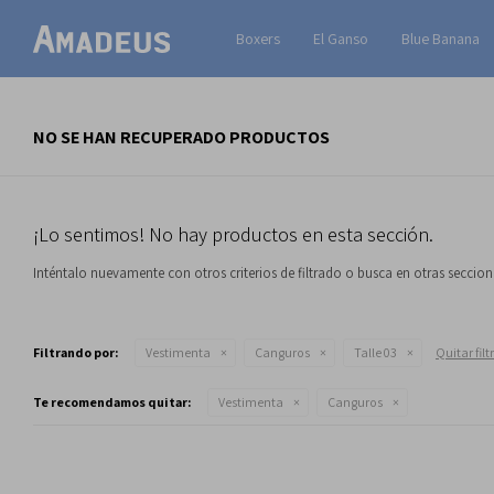
Boxers
El Ganso
Blue Banana
NO SE HAN RECUPERADO PRODUCTOS
¡Lo sentimos! No hay productos en esta sección.
Inténtalo nuevamente con otros criterios de filtrado o busca en otras seccio
Filtrando por:
Vestimenta
Canguros
Talle 03
Quitar filt
Te recomendamos quitar:
Vestimenta
Canguros