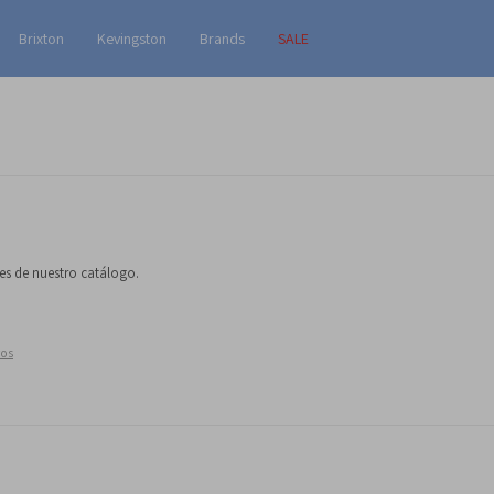
Brixton
Kevingston
Brands
SALE
nes de nuestro catálogo.
ros