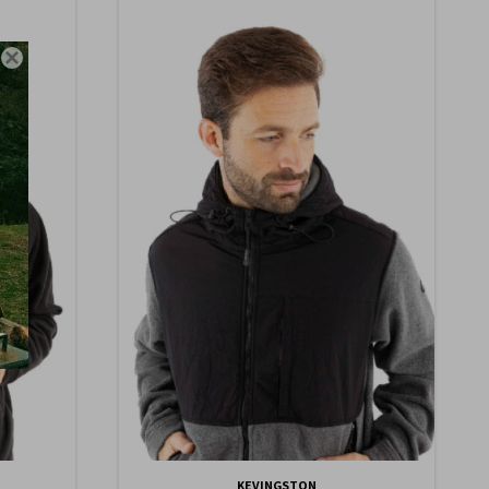

KEVINGSTON