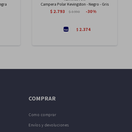
egra
Campera Polar Kevingston - Negro - Gris
$
2.793
30
$
3.990
2.374
$
COMPRAR
Como comprar
Envíos y devoluciones