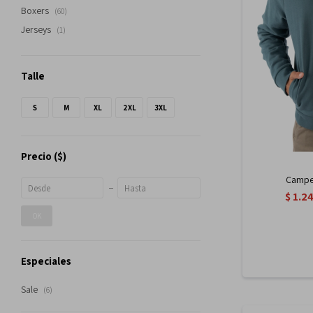
Boxers
(60)
Jerseys
(1)
Talle
S
M
XL
2XL
3XL
Precio
($)
Camper
$
1.2
OK
Especiales
Sale
(6)