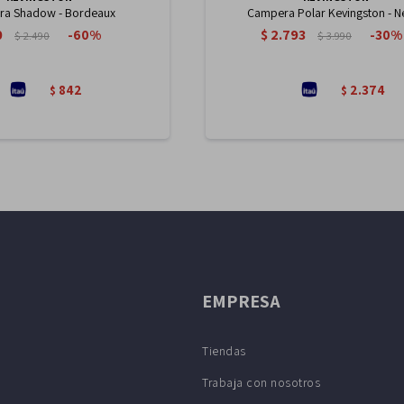
a Shadow - Bordeaux
Campera Polar Kevingston - N
0
$
2.793
60
30
$
2.490
$
3.990
842
2.374
$
$
EMPRESA
Tiendas
Trabaja con nosotros