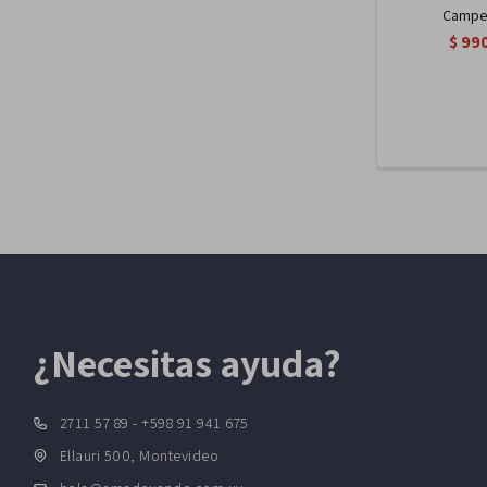
Camper
$
99
¿Necesitas ayuda?
2711 57 89 - +598 91 941 675
Ellauri 500, Montevideo