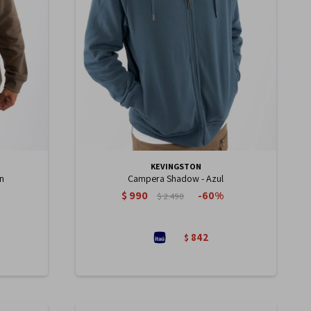
KEVINGSTON
n
Campera Shadow - Azul
$
990
60
$
2.490
842
$