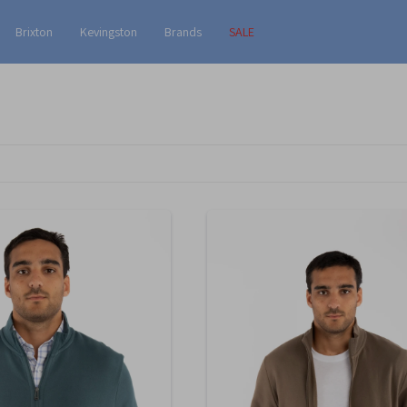
Brixton
Kevingston
Brands
SALE