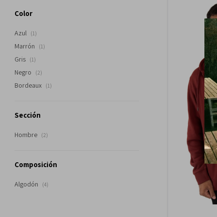
Color
Azul
(1)
Marrón
(1)
Gris
(1)
Negro
(2)
Bordeaux
(1)
Sección
Hombre
(2)
Composición
Algodón
(4)