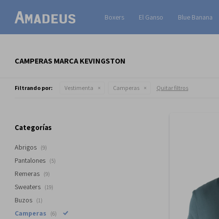
Boxers
El Ganso
Blue Banana
CAMPERAS MARCA KEVINGSTON
Filtrando por:
Vestimenta
Camperas
Quitar filtros
Categorías
Abrigos
(9)
Pantalones
(5)
Remeras
(9)
Sweaters
(19)
Buzos
(1)
Camperas
(6)