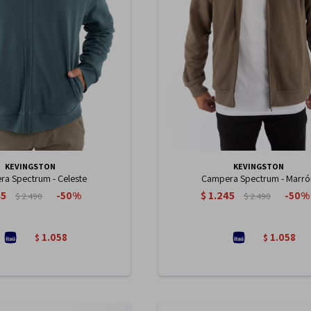
KEVINGSTON
KEVINGSTON
a Spectrum - Celeste
Campera Spectrum - Marró
45
$
1.245
50
50
$
2.490
$
2.490
1.058
1.058
$
$