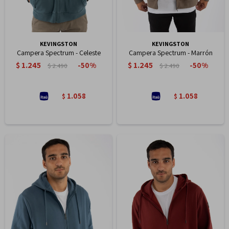
KEVINGSTON
KEVINGSTON
Campera Spectrum - Celeste
Campera Spectrum - Marrón
$
1.245
$
1.245
50
50
$
2.490
$
2.490
1.058
1.058
$
$