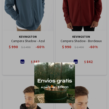
KEVINGSTON
KEVINGSTON
Campera Shadow - Azul
Campera Shadow - Bordeaux
$
990
$
990
60
60
$
2.490
$
2.490
842
842
$
$
