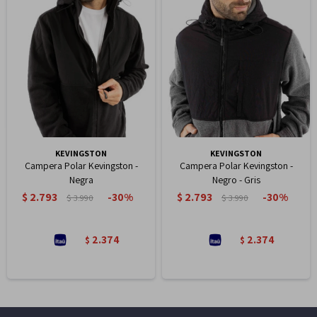
KEVINGSTON
KEVINGSTON
Campera Polar Kevingston -
Campera Polar Kevingston -
Negra
Negro - Gris
$
2.793
$
2.793
30
30
$
3.990
$
3.990
2.374
2.374
$
$