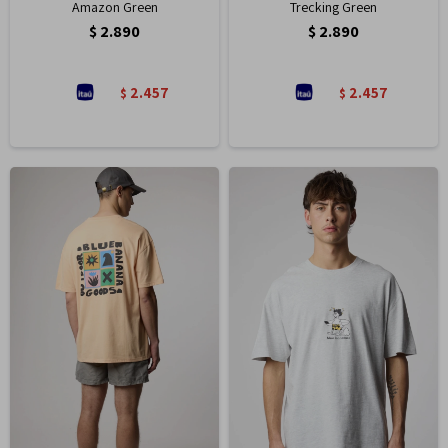
Amazon Green
Trecking Green
$
2.890
$
2.890
2.457
2.457
$
$