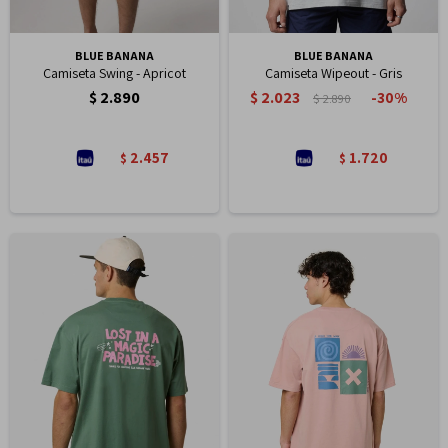
BLUE BANANA
BLUE BANANA
Camiseta Swing - Apricot
Camiseta Wipeout - Gris
$
2.890
$
2.023
30
$
2.890
2.457
1.720
$
$