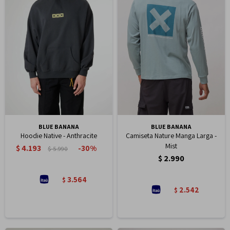
BLUE BANANA
BLUE BANANA
Hoodie Native - Anthracite
Camiseta Nature Manga Larga -
Mist
$
4.193
30
$
5.990
$
2.990
3.564
$
2.542
$