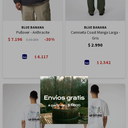
BLUE BANANA
BLUE BANANA
Pullover - Anthracite
Camiseta Coast Manga Larga -
Gris
$
7.196
30
$
10.280
$
2.990
6.117
$
2.542
$
