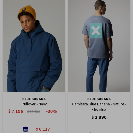
BLUE BANANA
BLUE BANANA
Pullover - Navy
Camiseta Blue Banana - Nature -
Sky Blue
$
7.196
30
$
10.280
$
2.890
6.117
$