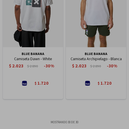
BLUE BANANA
BLUE BANANA
Camiseta Dawn - White
Camiseta Archipielago - Blanca
$
2.023
$
2.023
30
30
$
2.890
$
2.890
1.720
1.720
$
$
MOSTRANDO
30
DE
30