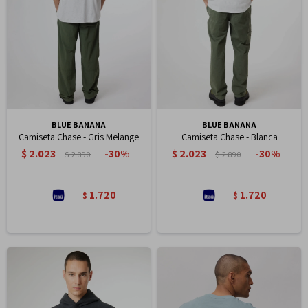
BLUE BANANA
BLUE BANANA
Camiseta Chase - Gris Melange
Camiseta Chase - Blanca
$
2.023
$
2.023
30
30
$
2.890
$
2.890
1.720
1.720
$
$