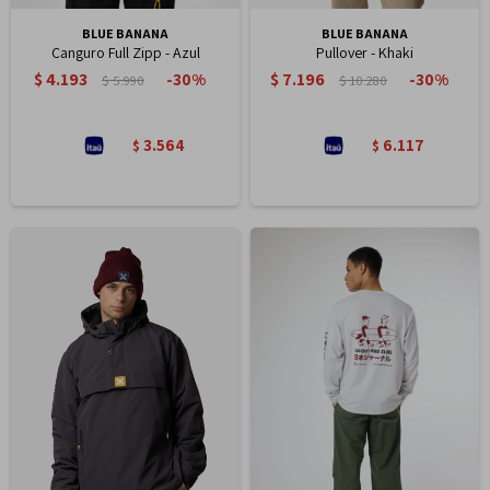
BLUE BANANA
BLUE BANANA
Canguro Full Zipp - Azul
Pullover - Khaki
$
4.193
$
7.196
30
30
$
5.990
$
10.280
3.564
6.117
$
$