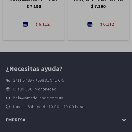
$
7.190
$
7.190
6.112
6.112
$
$
¿Necesitas ayuda?
2711 57 89 - +598 91 941 675
Ellauri 500, Montevideo
hola@amadeuspde.com.uy
Lunes a Sábado de 10:00 a 19:00 horas.
EMPRESA