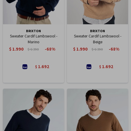
BRIXTON
BRIXTON
Sweater Cardif Lambswool -
Sweater Cardif Lambswool -
Marino
Beige
$
1.990
$
1.990
68
68
$
6.390
$
6.390
1.692
1.692
$
$