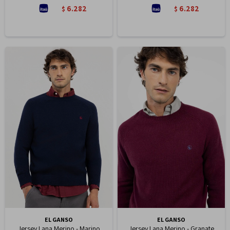
6.282
6.282
$
$
EL GANSO
EL GANSO
Jersey Lana Merino - Marino
Jersey Lana Merino - Granate