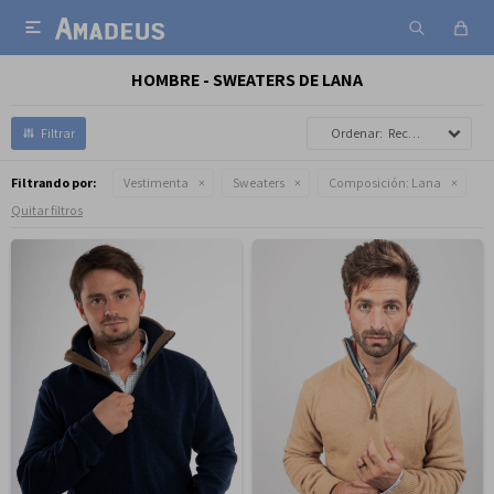

HOMBRE - SWEATERS DE LANA
Recomendados
Filtrando por:
Vestimenta
Sweaters
Composición:
Lana
Quitar filtros