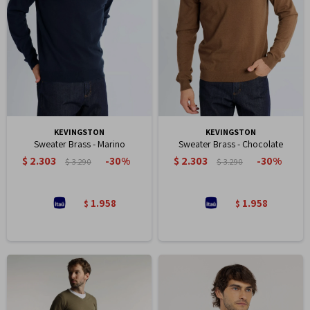
KEVINGSTON
KEVINGSTON
Sweater Brass - Marino
Sweater Brass - Chocolate
$
2.303
$
2.303
30
30
$
3.290
$
3.290
1.958
1.958
$
$