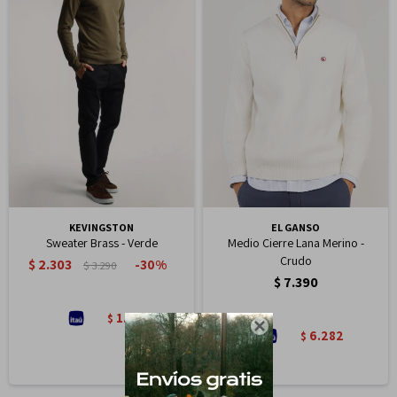
KEVINGSTON
EL GANSO
Sweater Brass - Verde
Medio Cierre Lana Merino -
Crudo
$
2.303
30
$
3.290
$
7.390
1.958
$

6.282
$