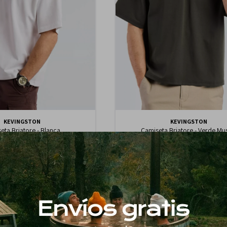
KEVINGSTON
KEVINGSTON
eta Briatore - Blanca
Camiseta Briatore - Verde M
$
2.190
$
2.190
1.862
1.862
$
$