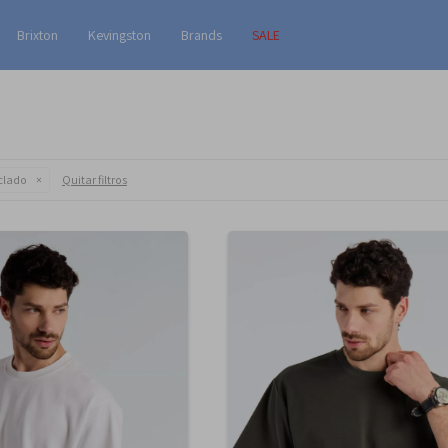
Brixton
Kevingston
Brands
SALE
clado
Quitar filtros