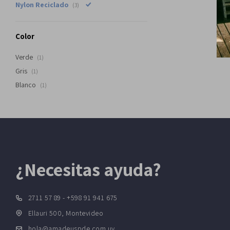
Nylon Reciclado
(3)
Color
Verde
(1)
Gris
(1)
Blanco
(1)
¿Necesitas ayuda?
2711 57 89 - +598 91 941 675
Ellauri 500, Montevideo
hola@amadeuspde.com.uy