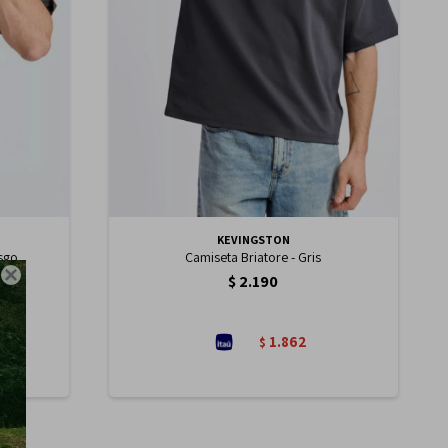
KEVINGSTON
usgo
Camiseta Briatore - Gris

$
2.190
1.862
$