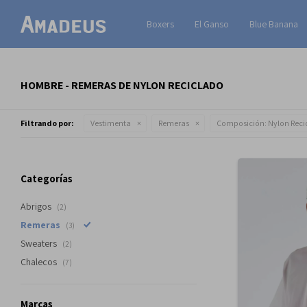
Boxers
El Ganso
Blue Banana
HOMBRE - REMERAS DE NYLON RECICLADO
Filtrando por:
Vestimenta
Remeras
Composición:
Nylon Reci
Categorías
Abrigos
(2)
Remeras
(3)
Sweaters
(2)
Chalecos
(7)
Marcas