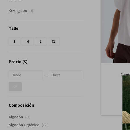
Kevingston
(3)
Talle
S
M
L
XL
Precio
($)
Camis
OK
Composición
Algodón
(14)
Algodón Orgánico
(22)