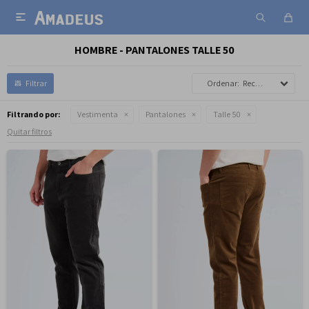

HOMBRE - PANTALONES TALLE 50
Recomendados
Filtrando por:
Vestimenta
Pantalones
Talle 50
Quitar filtros