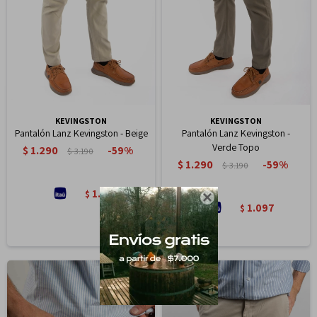
KEVINGSTON
KEVINGSTON
Pantalón Lanz Kevingston - Beige
Pantalón Lanz Kevingston -
Verde Topo
$
1.290
59
$
3.190
$
1.290
59
$
3.190
1.097
$

1.097
$