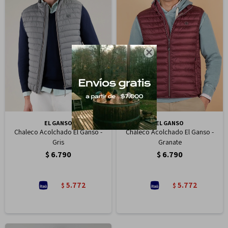

EL GANSO
EL GANSO
Chaleco Acolchado El Ganso -
Chaleco Acolchado El Ganso -
Gris
Granate
$
6.790
$
6.790
5.772
5.772
$
$