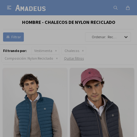

HOMBRE - CHALECOS DE NYLON RECICLADO
Recomendados
Filtrando por:
Vestimenta
Chalecos
Composición:
Nylon Reciclado
Quitar filtros