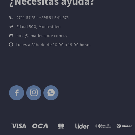
¿Necesitas ayuda?
2711 57 89 - +598 91 941 675
Ellauri 500, Montevideo
hola@amadeuspde.com.uy
Lunes a Sábado de 10:00 a 19:00 horas.


