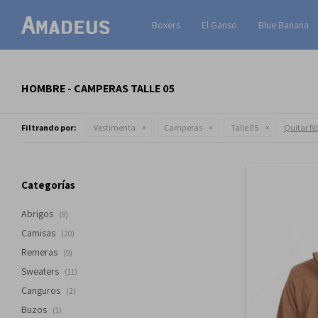
Boxers
El Ganso
Blue Banana
HOMBRE - CAMPERAS TALLE 05
Filtrando por:
Vestimenta
Camperas
Talle 05
Quitar fil
Categorías
Abrigos
(8)
Camisas
(20)
Remeras
(9)
Sweaters
(11)
Canguros
(2)
Buzos
(1)