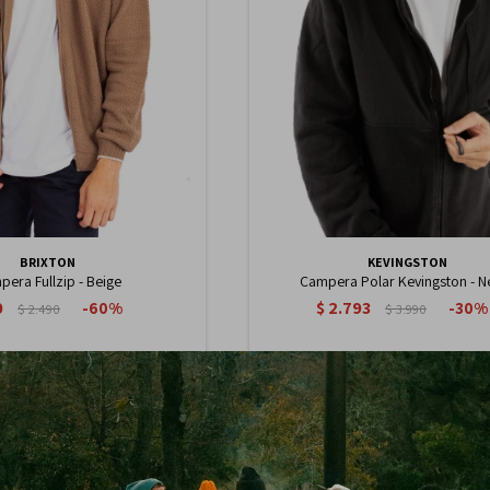
BRIXTON
KEVINGSTON
era Fullzip - Beige
Campera Polar Kevingston - N
0
$
2.793
60
30
$
2.490
$
3.990
842
2.374
$
$