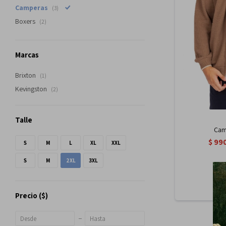
Camperas
(3)
Boxers
(2)
Marcas
Brixton
(1)
Kevingston
(2)
Talle
Camp
$
99
S
M
L
XL
XXL
S
M
2XL
3XL
Precio
($)