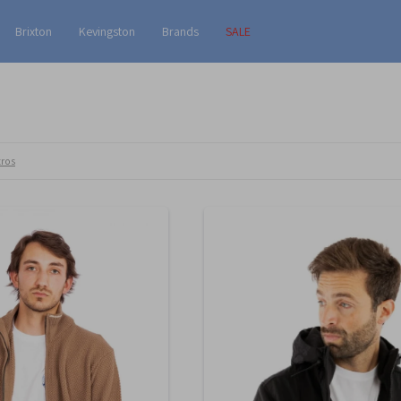
Brixton
Kevingston
Brands
SALE
tros