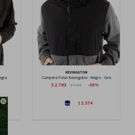
KEVINGSTON
egra
Campera Polar Kevingston - Negro - Gris
$
2.793
30
$
3.990

2.374
$