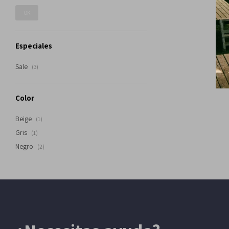
OK
Especiales
Sale
(3)
Color
Beige
(1)
Gris
(1)
Negro
(2)