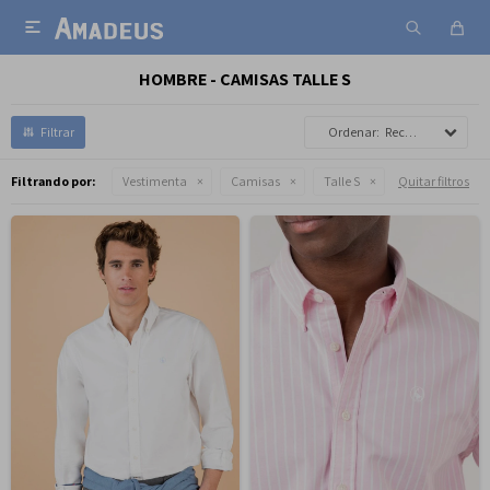

HOMBRE - CAMISAS TALLE S
Recomendados
Filtrando por:
Vestimenta
Camisas
Talle S
Quitar filtros