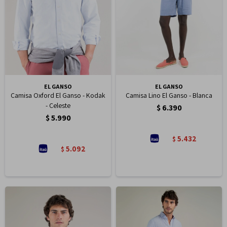
EL GANSO
EL GANSO
Camisa Oxford El Ganso - Kodak
Camisa Lino El Ganso - Blanca
- Celeste
$
6.390
$
5.990
5.432
$
5.092
$