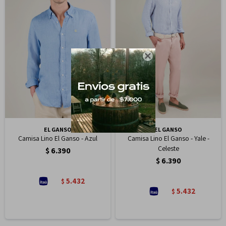

EL GANSO
EL GANSO
Camisa Lino El Ganso - Azul
Camisa Lino El Ganso - Yale -
Celeste
$
6.390
$
6.390
5.432
$
5.432
$