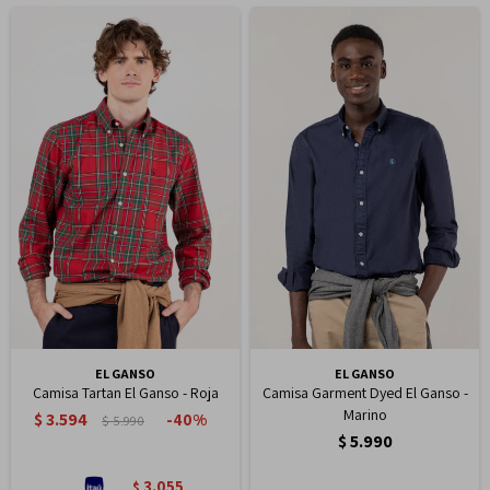
EL GANSO
EL GANSO
Camisa Tartan El Ganso - Roja
Camisa Garment Dyed El Ganso -
Marino
$
3.594
40
$
5.990
$
5.990
3.055
$