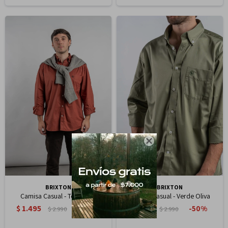

BRIXTON
BRIXTON
Camisa Casual - Terracota
Camisa Casual - Verde Oliva
$
1.495
$
1.495
50
50
$
2.990
$
2.990