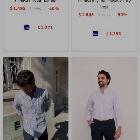
Camisa Casual - Marino
Camisa Rayada - Rayas Azul y
Roja
$
1.495
50
$
2.990
$
1.645
50
$
3.290
1.271
$
1.398
$