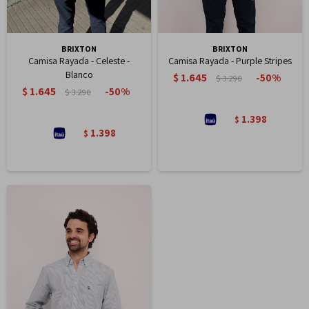
BRIXTON
BRIXTON
Camisa Rayada - Celeste -
Camisa Rayada - Purple Stripes
Blanco
$
1.645
50
$
3.290
$
1.645
50
$
3.290
1.398
$
1.398
$