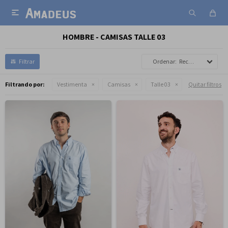

HOMBRE - CAMISAS TALLE 03
Recomendados
Filtrando por:
Vestimenta
Camisas
Talle 03
Quitar filtros