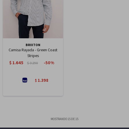
BRIXTON
Camisa Rayada - Green Coast
Stripes
$
1.645
50
$
3.290
1.398
$
MOSTRANDO
15
DE
15