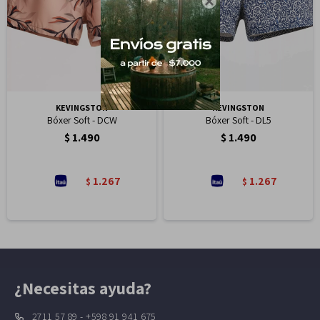

KEVINGSTON
KEVINGSTON
Bóxer Soft - DCW
Bóxer Soft - DL5
$
1.490
$
1.490
1.267
1.267
$
$
¿Necesitas ayuda?
2711 57 89 - +598 91 941 675