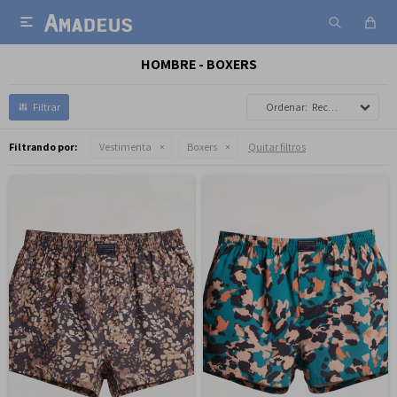

HOMBRE - BOXERS
Recomendados
Filtrando por:
Vestimenta
Boxers
Quitar filtros