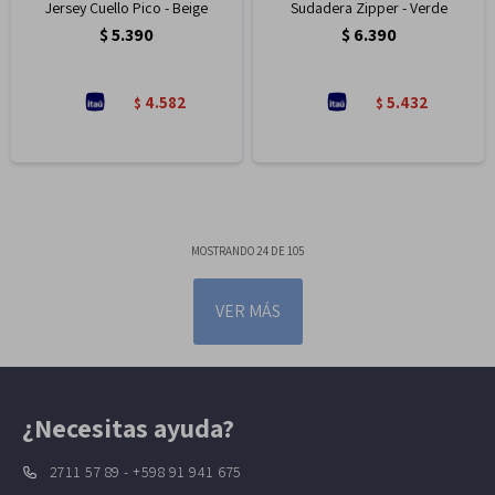
Jersey Cuello Pico - Beige
Sudadera Zipper - Verde
$
5.390
$
6.390
4.582
5.432
$
$
MOSTRANDO
24
DE
105
VER MÁS
¿Necesitas ayuda?
2711 57 89 - +598 91 941 675