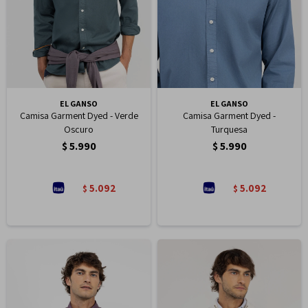
EL GANSO
EL GANSO
Camisa Garment Dyed - Verde
Camisa Garment Dyed -
Oscuro
Turquesa
$
5.990
$
5.990
5.092
5.092
$
$