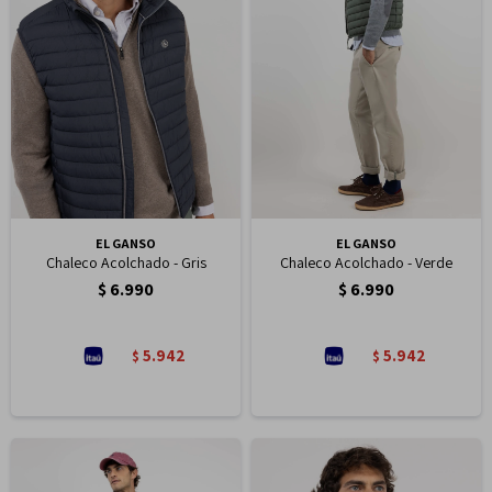
EL GANSO
EL GANSO
Chaleco Acolchado - Gris
Chaleco Acolchado - Verde
$
6.990
$
6.990
5.942
5.942
$
$