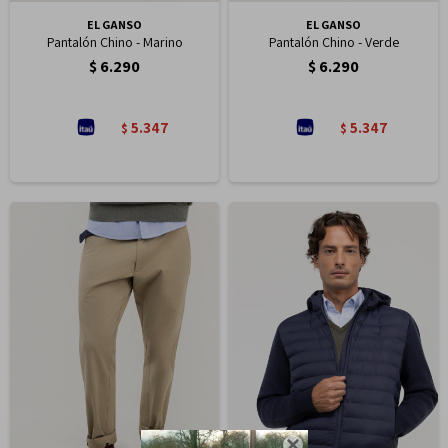
EL GANSO
EL GANSO
Pantalón Chino - Marino
Pantalón Chino - Verde
$
6.290
$
6.290
5.347
5.347
$
$
