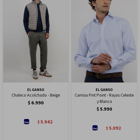
EL GANSO
EL GANSO
Chaleco Acolchado - Beige
Camisa Pint Point - Rayas Celeste
y Blanca
$
6.990
$
5.990
5.942
$
5.092
$