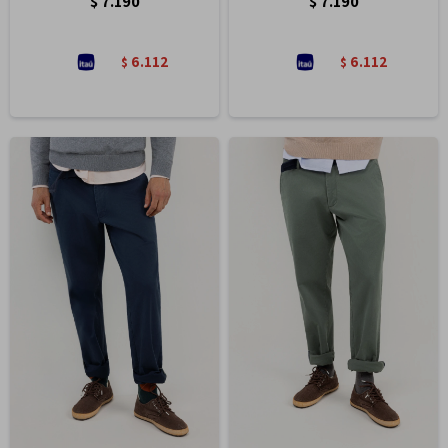
$
7.190
$
7.190
6.112
6.112
$
$