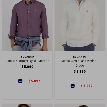
EL GANSO
EL GANSO
Camisa Garment Dyed - Morado
Medio Cierre Lana Merino -
Crudo
$
5.990
$
7.390
5.092
$
6.282
$