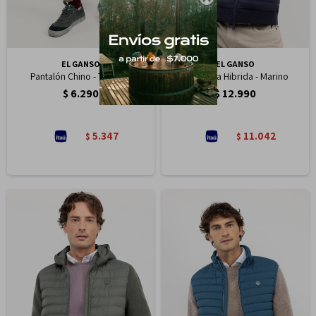
EL GANSO
EL GANSO
Pantalón Chino - Tostado
Chaqueta Hibrida - Marino
$
6.290
$
12.990
5.347
11.042
$
$