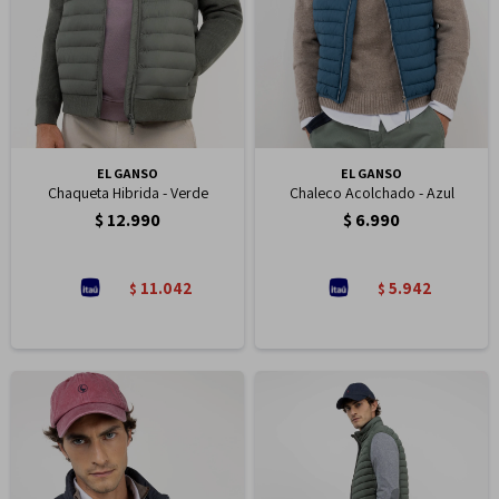
EL GANSO
EL GANSO
Chaqueta Hibrida - Verde
Chaleco Acolchado - Azul
$
12.990
$
6.990
11.042
5.942
$
$