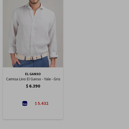
EL GANSO
Camisa Lino El Ganso - Yale - Gris
$
6.390
5.432
$