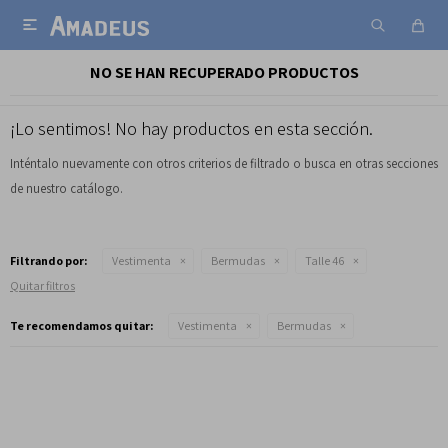

NO SE HAN RECUPERADO PRODUCTOS
¡Lo sentimos! No hay productos en esta sección.
Inténtalo nuevamente con otros criterios de filtrado o busca en otras secciones
de nuestro catálogo.
Filtrando por:
Vestimenta
Bermudas
Talle 46
Quitar filtros
Te recomendamos quitar:
Vestimenta
Bermudas