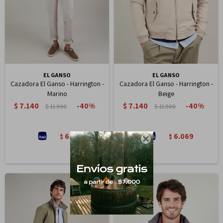
EL GANSO
EL GANSO
Cazadora El Ganso - Harrington -
Cazadora El Ganso - Harrington -
Marino
Beige
$
7.140
$
7.140
40
40
$
11.900
$
11.900
6.069
6.069
$
$
