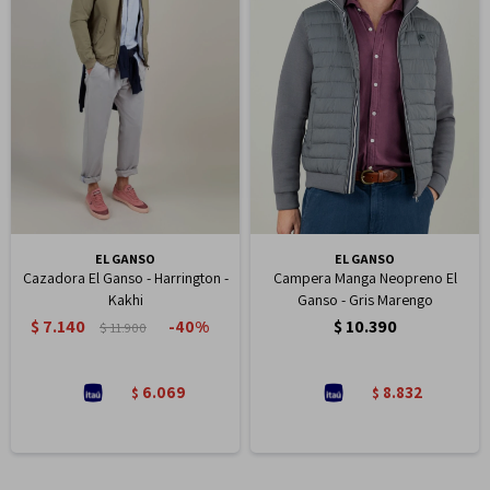
EL GANSO
EL GANSO
Cazadora El Ganso - Harrington -
Campera Manga Neopreno El
Kakhi
Ganso - Gris Marengo
$
7.140
$
10.390
40
$
11.900
6.069
8.832
$
$