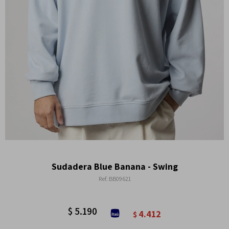
Sudadera Blue Banana - Swing
BB09621
$
5.190
4.412
$