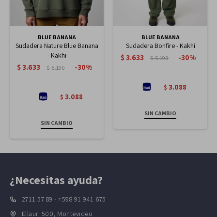
BLUE BANANA
BLUE BANANA
Sudadera Nature Blue Banana
Sudadera Bonfire - Kakhi
- Kakhi
$
3.633
30
$
5.190
$
3.633
30
$
5.190
3.088
$
3.088
$
SIN CAMBIO
SIN CAMBIO
¿Necesitas ayuda?
2711 57 89 - +598 91 941 675
Ellauri 500, Montevideo