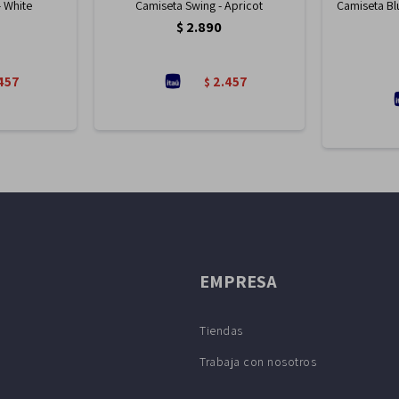
- White
Camiseta Swing - Apricot
Camiseta Bl
$
2.890
457
2.457
$
EMPRESA
Tiendas
Trabaja con nosotros