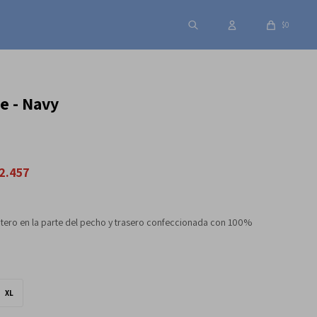
$
0
e - Navy
2.457
ntero en la parte del pecho y trasero confeccionada con 100%
XL