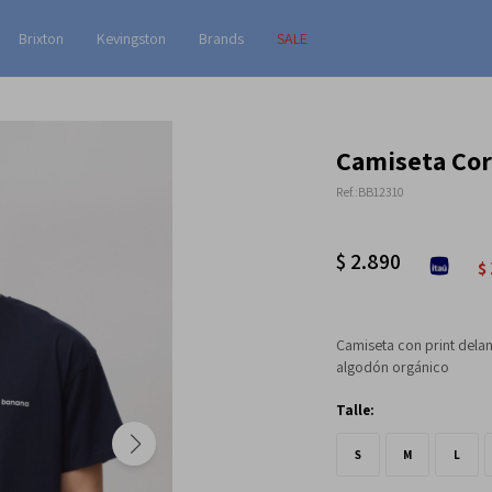
Brixton
Kevingston
Brands
SALE
Camiseta Cor
BB12310
$
2.890
$
Camiseta con print dela
algodón orgánico
Talle:
S
M
L