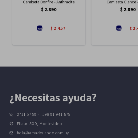
Camiseta Bonfire - Anthracite
Camiseta Glance 
$
2.890
$
2.890
2.457
2.
$
$
¿Necesitas ayuda?
2711 57 89 - +598 91 941 675
Ellauri 500, Montevideo
hola@amadeuspde.com.uy