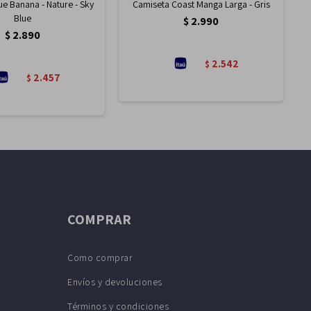
ue Banana - Nature - Sky
Camiseta Coast Manga Larga - Gris
Blue
$
2.990
$
2.890
2.542
$
2.457
$
COMPRAR
Como comprar
Envíos y devoluciones
Términos y condiciones