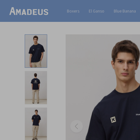
Boxers
El Ganso
Blue Banana