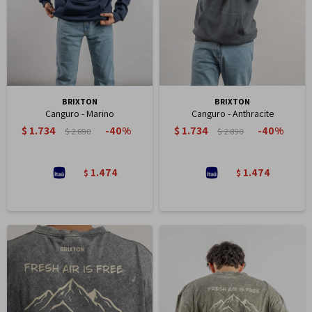
BRIXTON
BRIXTON
Canguro - Marino
Canguro - Anthracite
$
1.734
$
1.734
40
40
$
2.890
$
2.890
1.474
1.474
$
$