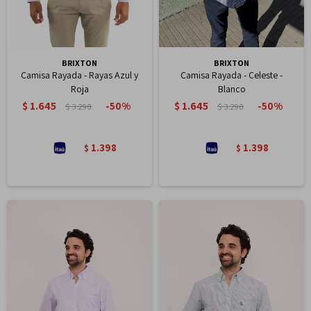
BRIXTON
BRIXTON
Camisa Rayada - Rayas Azul y
Camisa Rayada - Celeste -
Roja
Blanco
$
1.645
$
1.645
50
50
$
3.290
$
3.290
1.398
1.398
$
$