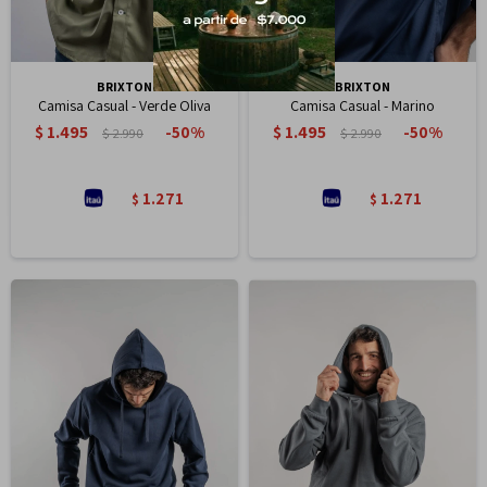
BRIXTON
BRIXTON
Camisa Casual - Verde Oliva
Camisa Casual - Marino
$
1.495
$
1.495
50
50
$
2.990
$
2.990
1.271
1.271
$
$