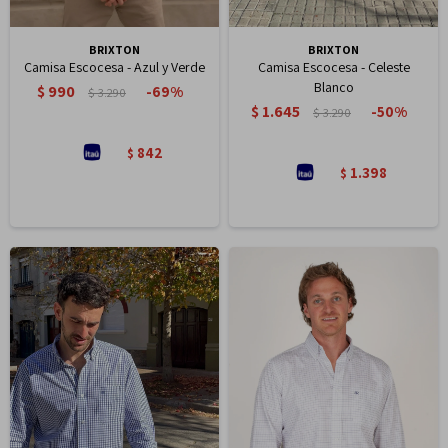
BRIXTON
BRIXTON
Camisa Escocesa - Azul y Verde
Camisa Escocesa - Celeste
Blanco
$
990
69
$
3.290
$
1.645
50
$
3.290
842
$
1.398
$