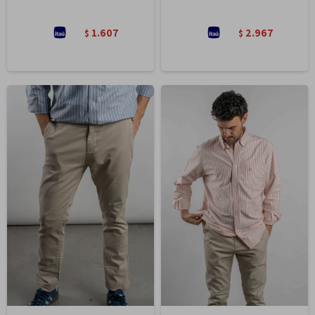
1.607
2.967
$
$