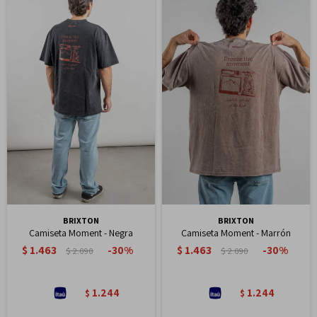
BRIXTON
BRIXTON
Camiseta Moment - Negra
Camiseta Moment - Marrón
$
1.463
$
1.463
30
30
$
2.090
$
2.090
1.244
1.244
$
$