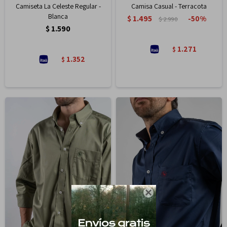
Camiseta La Celeste Regular -
Camisa Casual - Terracota
Blanca
$
1.495
50
$
2.990
$
1.590
1.271
$
1.352
$
