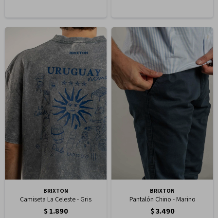
BRIXTON
BRIXTON
Camiseta La Celeste - Gris
Pantalón Chino - Marino
$
1.890
$
3.490