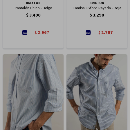
BRIXTON
BRIXTON
Pantalón Chino - Beige
Camisa Oxford Rayada - Roja
$
3.490
$
3.290
2.967
2.797
$
$