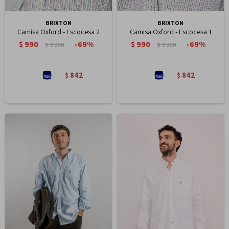
BRIXTON
BRIXTON
Camisa Oxford - Escocesa 2
Camisa Oxford - Escocesa 1
$
990
$
990
69
69
$
3.290
$
3.290
842
842
$
$