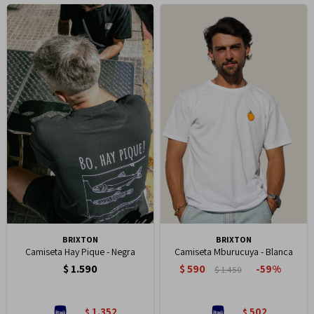
BRIXTON
BRIXTON
Camiseta Hay Pique - Negra
Camiseta Mburucuya - Blanca
$
1.590
$
590
59
$
1.450
1.352
502
$
$