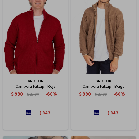
BRIXTON
BRIXTON
Campera Fullzip - Roja
Campera Fullzip - Beige
$
990
$
990
60
60
$
2.490
$
2.490
842
842
$
$