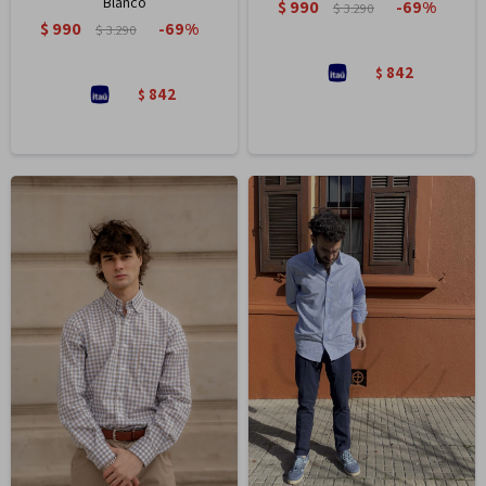
Blanco
$
990
69
$
3.290
$
990
69
$
3.290
842
$
842
$