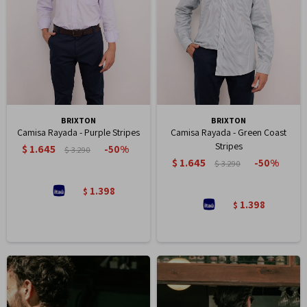
BRIXTON
BRIXTON
Camisa Rayada - Purple Stripes
Camisa Rayada - Green Coast
Stripes
$
1.645
50
$
3.290
$
1.645
50
$
3.290
1.398
$
1.398
$