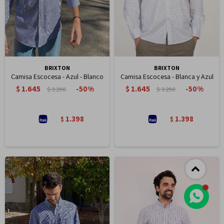
BRIXTON
BRIXTON
Camisa Escocesa - Azul - Blanco
Camisa Escocesa - Blanca y Azul
$
1.645
$
1.645
50
50
$
3.290
$
3.290
1.398
1.398
$
$