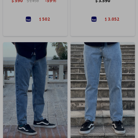
$
590
$
3.590
59
$
1.450
502
3.052
$
$