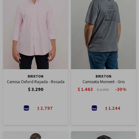
BRIXTON
BRIXTON
Camisa Oxford Rayada - Rosada
Camiseta Moment - Gris
$
3.290
$
1.463
30
$
2.090
2.797
1.244
$
$