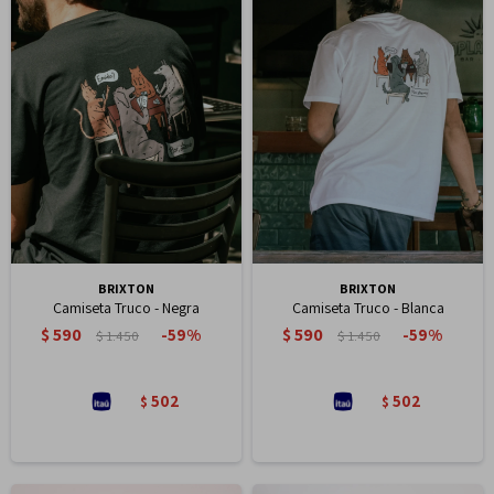
BRIXTON
BRIXTON
Camiseta Truco - Negra
Camiseta Truco - Blanca
$
590
$
590
59
59
$
1.450
$
1.450
502
502
$
$