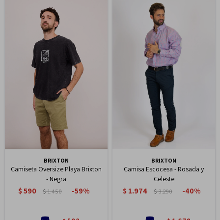
BRIXTON
BRIXTON
Camiseta Oversize Playa Brixton
Camisa Escocesa - Rosada y
- Negra
Celeste
$
590
$
1.974
59
40
$
1.450
$
3.290