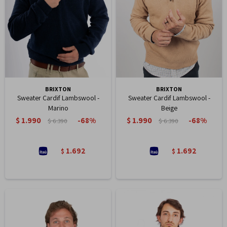
BRIXTON
BRIXTON
Sweater Cardif Lambswool -
Sweater Cardif Lambswool -
Marino
Beige
$
1.990
$
1.990
68
68
$
6.390
$
6.390
1.692
1.692
$
$