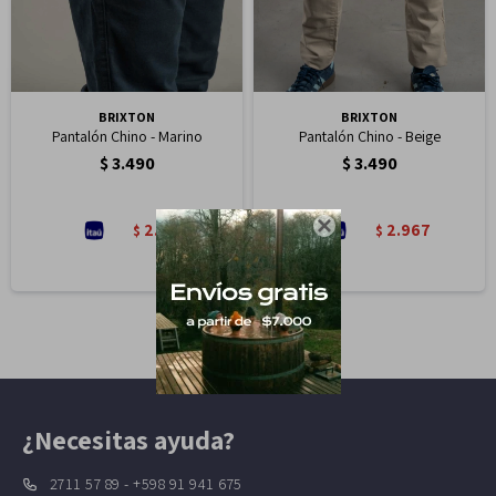
BRIXTON
BRIXTON
Pantalón Chino - Marino
Pantalón Chino - Beige
$
3.490
$
3.490

2.967
2.967
$
$
¿Necesitas ayuda?
2711 57 89 - +598 91 941 675